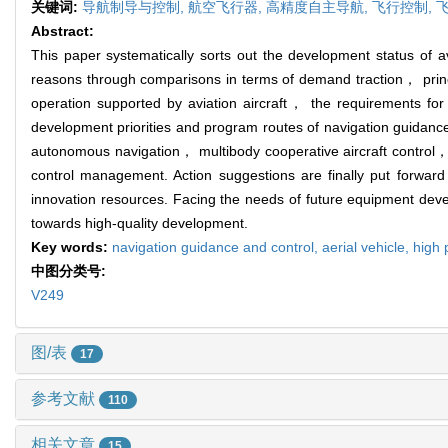
关键词:
导航制导与控制,
航空飞行器,
高精度自主导航,
飞行控制,
Abstract:
This paper systematically sorts out the development status of
reasons through comparisons in terms of demand traction， princ
operation supported by aviation aircraft， the requirements fo
development priorities and program routes of navigation guidanc
autonomous navigation， multibody cooperative aircraft control， 
control management. Action suggestions are finally put forwar
innovation resources. Facing the needs of future equipment dev
towards high-quality development.
Key words:
navigation guidance and control,
aerial vehicle,
high 
中图分类号:
V249
图/表
17
参考文献
110
相关文章
15