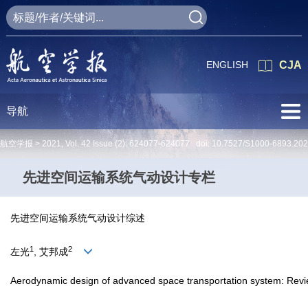
ENGLISH
CJA
导航
航空学报 >
2021
,
Vol. 42
Issue (2)
: 624077-624077 doi:
10.7527/S1000-6893.20
先进空间运输系统气动设计专栏
先进空间运输系统气动设计综述
1
2
左光
, 艾邦成
Aerodynamic design of advanced space transportation system: Rev