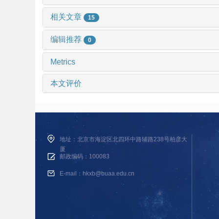
相关文章
15
编辑推荐
0
Metrics
本文评价
地址：北京市海淀区北四环中路辅路238号柏彦大
厦
邮政编码：100083
E-mail：hkxb@buaa.edu.cn