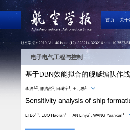
首页
关于
航空学报 >
2019
,
Vol. 40
Issue (12)
: 323214-323214 doi:
10.7527/S
电子电气工程与控制
基于DBN效能拟合的舰艇编队作
1,2
1
1
1
李波
, 雒浩然
, 田琳宇
, 王元勋
Sensitivity analysis of ship forma
1,2
1
1
1
LI Bo
, LUO Haoran
, TIAN Linyu
, WANG Yuanxun