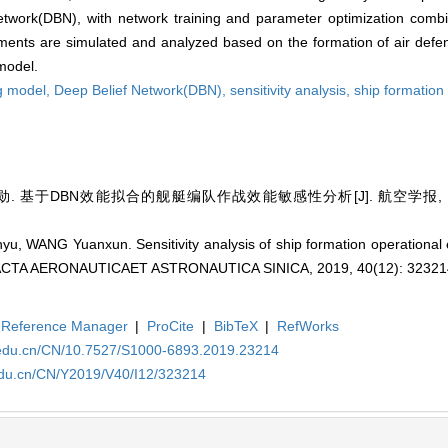
Network(DBN), with network training and parameter optimization comb
eriments are simulated and analyzed based on the formation of air def
 model.
ng model,
Deep Belief Network(DBN),
sensitivity analysis,
ship formation
. 基于DBN效能拟合的舰艇编队作战效能敏感性分析[J]. 航空学报, 2019, 4
yu, WANG Yuanxun. Sensitivity analysis of ship formation operational
[J]. ACTA AERONAUTICAET ASTRONAUTICA SINICA, 2019, 40(12): 3232
Reference Manager
|
ProCite
|
BibTeX
|
RefWorks
a.edu.cn/CN/10.7527/S1000-6893.2019.23214
.edu.cn/CN/Y2019/V40/I12/323214