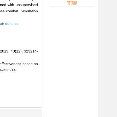
回顶部
ined with unsupervised
ense combat. Simulation
 air defense
0(12): 323214-
 effectiveness based on
14-323214.