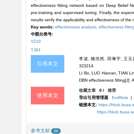
effectiveness fitting network based on Deep Belief 
pre-training and supervised tuning. Finally, the exp
results verify the applicability and effectiveness of the
Key words:
effectiveness analysis,
effectiveness fitti
中图分类号:
V219
TJ83
李波, 雒浩然, 田琳宇, 王元勋
引用本文
323214.
LI Bo, LUO Haoran, TIAN Lin
DBN effectiveness fitting
收藏文章
0
/
推荐
使用本文
导出引用管理器
EndNote
|
链接本文:
https://hkxb.bua
https://hkxb.buaa
参考文献
24