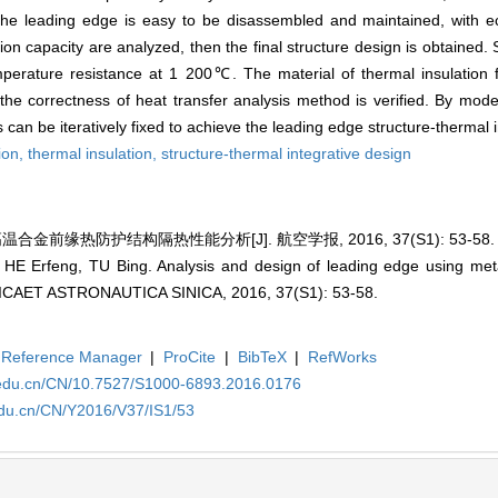
. The leading edge is easy to be disassembled and maintained, with e
ion capacity are analyzed, then the final structure design is obtained
perature resistance at 1 200℃. The material of thermal insulation fe
 the correctness of heat transfer analysis method is verified. By model
can be iteratively fixed to achieve the leading edge structure-thermal i
ion,
thermal insulation,
structure-thermal integrative design
温合金前缘热防护结构隔热性能分析[J]. 航空学报, 2016, 37(S1): 53-58.
 Erfeng, TU Bing. Analysis and design of leading edge using metal
ICAET ASTRONAUTICA SINICA, 2016, 37(S1): 53-58.
Reference Manager
|
ProCite
|
BibTeX
|
RefWorks
.edu.cn/CN/10.7527/S1000-6893.2016.0176
edu.cn/CN/Y2016/V37/IS1/53