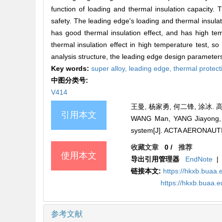
function of loading and thermal insulation capacity
safety. The leading edge's loading and thermal insulat
has good thermal insulation effect, and has high tem
thermal insulation effect in high temperature test, so
analysis structure, the leading edge design parameters 
Key words:
super alloy,
leading edge,
thermal protect
中图分类号:
V414
王曼, 杨家勇, 何二锋, 涂冰. 高
引用本文
WANG Man, YANG Jiayong, HE
system[J]. ACTA AERONAUT
收藏文章
0
/
推荐
使用本文
导出引用管理器
EndNote
|
链接本文:
https://hkxb.buaa
https://hkxb.buaa.
参考文献