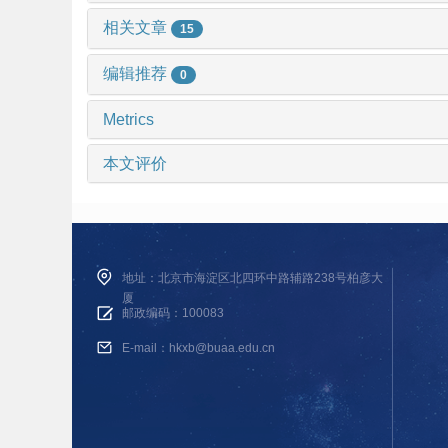
相关文章
15
编辑推荐
0
Metrics
本文评价
地址：北京市海淀区北四环中路辅路238号柏彦大
厦
邮政编码：100083
E-mail：hkxb@buaa.edu.cn