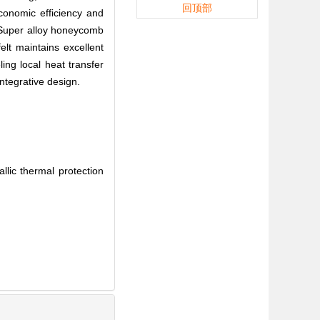
回顶部
conomic efficiency and
. Super alloy honeycomb
lt maintains excellent
ing local heat transfer
ntegrative design.
lic thermal protection