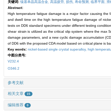
关键词:
镍基单晶高温合金,
高温疲劳,
损伤,
寿命预测,
临界平面,
滑
Abstract:
High temperature fatigue damage is a major factor causing the fai
and dwell time on the high temperature fatigue damage of nickel-
tests on DD6 standard specimens under different testing conditions
shear strain is utilized as the critical slip system where the max 
damage parameters, and a new cyclic damage accumulation (CDA) m
of DD6 with the proposed CDA model based on critical plane is basic
Key words:
nickel-based single crystal superalloy,
high temperatu
中图分类号:
V232.4
O346.2
参考文献
相关文章
15
编辑推荐
0