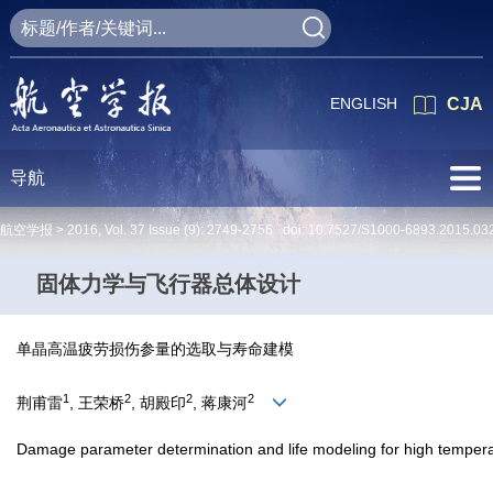
ENGLISH
CJA
导航
航空学报 >
2016
,
Vol. 37
Issue (9)
: 2749-2756 doi:
10.7527/S1000-6893.2015.03
固体力学与飞行器总体设计
单晶高温疲劳损伤参量的选取与寿命建模
1
2
2
2
荆甫雷
, 王荣桥
, 胡殿印
, 蒋康河
Damage parameter determination and life modeling for high temperatu