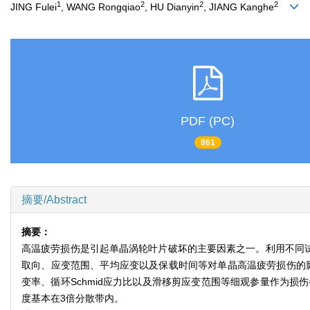
1
2
2
2
JING Fulei
, WANG Rongqiao
, HU Dianyin
, JIANG Kanghe
PDF (PC)
861
摘要/Abstract
摘要：
高温疲劳损伤是引起单晶涡轮叶片破坏的主要因素之一。利用不同试
取向、应变范围、平均应变以及保载时间等对单晶高温疲劳损伤的影
变率、循环Schmid应力比以及滑移剪应变范围等细观参量作为损
度基本在3倍分散带内。