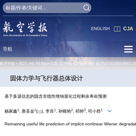
ENGLISH
CJA
导航
航空学报 >
2023
,
Vol. 44
Issue (12)
: 227662-227662 doi:
10.7527/S1000-6893.2
固体力学与飞行器总体设计
基于多源信息的隐含非线性维纳退化过程剩余寿命预测
1
1
1
2
3
1
杨家鑫
, 唐圣金
(
), 李良
, 孙晓艳
, 祁帅
, 司小胜
Remaining useful life prediction of implicit nonlinear Wiener degrad