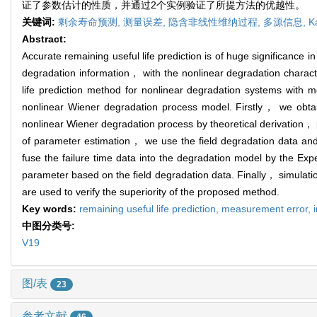
证了参数估计的性质，并通过2个实例验证了所提方法的优越性。
关键词:
剩余寿命预测,
测量误差,
隐含非线性维纳过程,
多源信息,
K
Abstract:
Accurate remaining useful life prediction is of huge significance i
degradation information， with the nonlinear degradation characte
life prediction method for nonlinear degradation systems with 
nonlinear Wiener degradation process model. Firstly， we obtai
nonlinear Wiener degradation process by theoretical derivation， p
of parameter estimation， we use the field degradation data and 
fuse the failure time data into the degradation model by the Ex
parameter based on the field degradation data. Finally， simulati
are used to verify the superiority of the proposed method.
Key words:
remaining useful life prediction,
measurement error,
中图分类号:
V19
图/表
23
参考文献
46