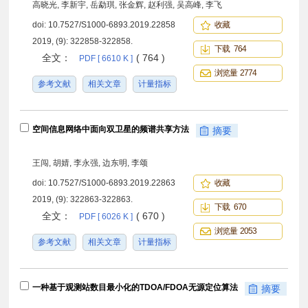
高晓光, 李新宇, 岳勐琪, 张金辉, 赵利强, 吴高峰, 李飞
doi:
10.7527/S1000-6893.2019.22858
收藏
2019, (9): 322858-322858.
下载 764
全文：
( 764 )
PDF [ 6610 K ]
浏览量 2774
参考文献
相关文章
计量指标
空间信息网络中面向双卫星的频谱共享方法
摘要
王闯, 胡婧, 李永强, 边东明, 李颂
doi:
10.7527/S1000-6893.2019.22863
收藏
2019, (9): 322863-322863.
下载 670
全文：
( 670 )
PDF [ 6026 K ]
浏览量 2053
参考文献
相关文章
计量指标
一种基于观测站数目最小化的TDOA/FDOA无源定位算法
摘要