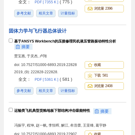
全文：
( 775 )
PDF [ 7355 K ]
浏览量 2396
参考文献
相关文章
计量指标
固体力学与飞行器总体设计
基于ANSYS Workbench的压接修理民机液压管路振动特性分析
摘要
贾宝惠, 于灵杰, 卢翔
doi:
10.7527/S1000-6893.2019.22828
收藏
2019, (9): 222828-222828.
下载 581
全文：
( 581 )
PDF [ 5361 K ]
浏览量 2408
参考文献
相关文章
计量指标
运输类飞机典型货舱地板下部结构冲击吸能特性
摘要
冯振宇, 程坤, 赵一帆, 李恒晖, 解江, 牟浩蕾, 王亚锋, 葛宇静
doi:
10.7527/S1000-6893.2019.22907
收藏