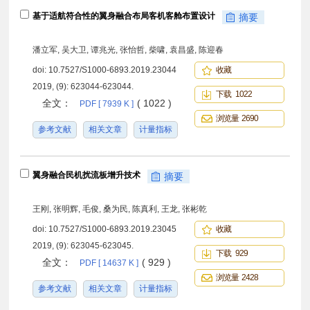
基于适航符合性的翼身融合布局客机客舱布置设计
摘要
潘立军, 吴大卫, 谭兆光, 张怡哲, 柴啸, 袁昌盛, 陈迎春
doi:
10.7527/S1000-6893.2019.23044
收藏
2019, (9): 623044-623044.
下载 1022
全文：
( 1022 )
PDF [ 7939 K ]
浏览量 2690
参考文献
相关文章
计量指标
翼身融合民机扰流板增升技术
摘要
王刚, 张明辉, 毛俊, 桑为民, 陈真利, 王龙, 张彬乾
doi:
10.7527/S1000-6893.2019.23045
收藏
2019, (9): 623045-623045.
下载 929
全文：
( 929 )
PDF [ 14637 K ]
浏览量 2428
参考文献
相关文章
计量指标