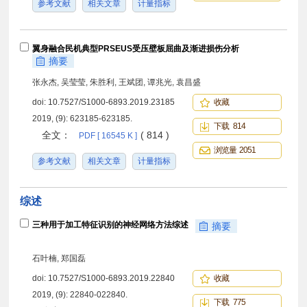
参考文献
相关文章
计量指标
翼身融合民机典型PRSEUS受压壁板屈曲及渐进损伤分析
摘要
张永杰, 吴莹莹, 朱胜利, 王斌团, 谭兆光, 袁昌盛
doi:
10.7527/S1000-6893.2019.23185
收藏
2019, (9): 623185-623185.
下载 814
全文：
( 814 )
PDF [ 16545 K ]
浏览量 2051
参考文献
相关文章
计量指标
综述
三种用于加工特征识别的神经网络方法综述
摘要
石叶楠, 郑国磊
doi:
10.7527/S1000-6893.2019.22840
收藏
2019, (9): 22840-022840.
下载 775