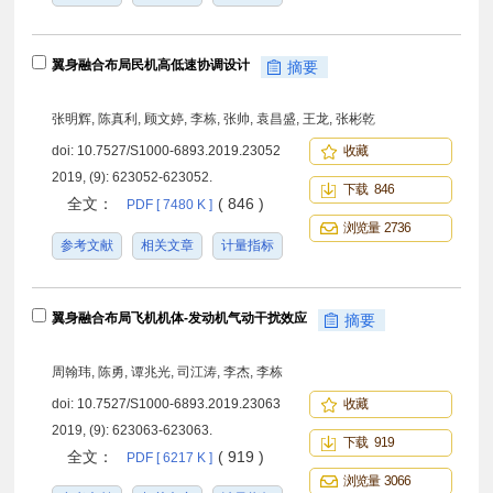
翼身融合布局民机高低速协调设计
摘要
张明辉, 陈真利, 顾文婷, 李栋, 张帅, 袁昌盛, 王龙, 张彬乾
doi:
10.7527/S1000-6893.2019.23052
收藏
2019, (9): 623052-623052.
下载 846
全文：
( 846 )
PDF [ 7480 K ]
浏览量 2736
参考文献
相关文章
计量指标
翼身融合布局飞机机体-发动机气动干扰效应
摘要
周翰玮, 陈勇, 谭兆光, 司江涛, 李杰, 李栋
doi:
10.7527/S1000-6893.2019.23063
收藏
2019, (9): 623063-623063.
下载 919
全文：
( 919 )
PDF [ 6217 K ]
浏览量 3066