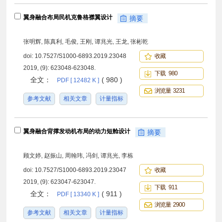
翼身融合布局民机克鲁格襟翼设计
摘要
张明辉, 陈真利, 毛俊, 王刚, 谭兆光, 王龙, 张彬乾
doi:
10.7527/S1000-6893.2019.23048
收藏
2019, (9): 623048-623048.
下载 980
全文：
( 980 )
PDF [ 12482 K ]
浏览量 3231
参考文献
相关文章
计量指标
翼身融合背撑发动机布局的动力短舱设计
摘要
顾文婷, 赵振山, 周翰玮, 冯剑, 谭兆光, 李栋
doi:
10.7527/S1000-6893.2019.23047
收藏
2019, (9): 623047-623047.
下载 911
全文：
( 911 )
PDF [ 13340 K ]
浏览量 2900
参考文献
相关文章
计量指标