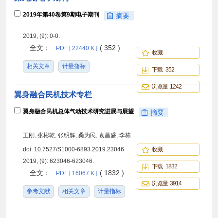
2019年第40卷第9期电子期刊
摘要
2019, (9): 0-0.
全文：
( 352 )
PDF [ 22440 K ]
收藏
相关文章
计量指标
下载 352
浏览量 1242
翼身融合民机技术专栏
翼身融合民机总体气动技术研究进展与展望
摘要
王刚, 张彬乾, 张明辉, 桑为民, 袁昌盛, 李栋
doi:
10.7527/S1000-6893.2019.23046
收藏
2019, (9): 623046-623046.
下载 1832
全文：
( 1832 )
PDF [ 16067 K ]
浏览量 3914
参考文献
相关文章
计量指标