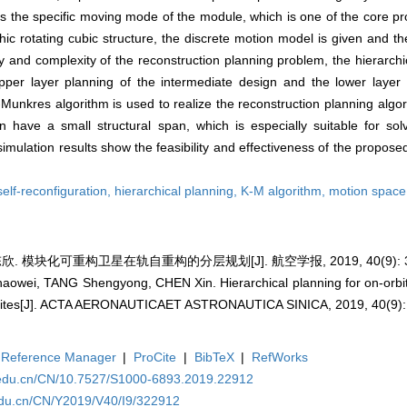
ves the specific moving mode of the module, which is one of the core p
phic rotating cubic structure, the discrete motion model is given and t
ty and complexity of the reconstruction planning problem, the hierarchi
per layer planning of the intermediate design and the lower layer 
Munkres algorithm is used to realize the reconstruction planning algor
 have a small structural span, which is especially suitable for solv
simulation results show the feasibility and effectiveness of the propos
self-reconfiguration,
hierarchical planning,
K-M algorithm,
motion space
欣. 模块化可重构卫星在轨自重构的分层规划[J]. 航空学报, 2019, 40(9): 322
ei, TANG Shengyong, CHEN Xin. Hierarchical planning for on-orbit s
ellites[J]. ACTA AERONAUTICAET ASTRONAUTICA SINICA, 2019, 40(9)
Reference Manager
|
ProCite
|
BibTeX
|
RefWorks
a.edu.cn/CN/10.7527/S1000-6893.2019.22912
edu.cn/CN/Y2019/V40/I9/322912