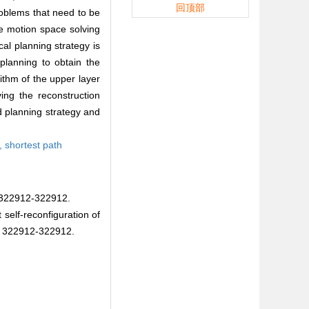
回顶部
roblems that need to be
he motion space solving
cal planning strategy is
planning to obtain the
ithm of the upper layer
ing the reconstruction
ed planning strategy and
,
shortest path
912-322912.
elf-reconfiguration of
: 322912-322912.