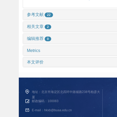
参考文献
22
相关文章
2
编辑推荐
0
Metrics
本文评价
地址：北京市海淀区北四环中路辅路238号柏彦大
厦
邮政编码：100083
E-mail：hkxb@buaa.edu.cn