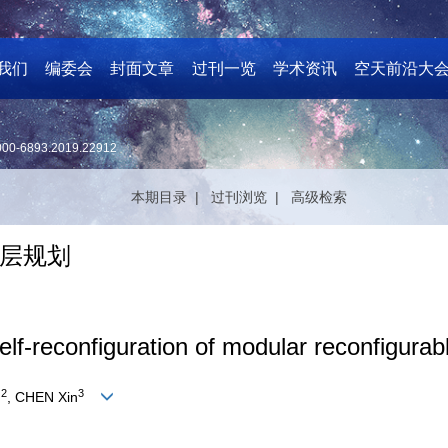
我们
编委会
封面文章
过刊一览
学术资讯
空天前沿大
000-6893.2019.22912
本期目录 |
过刊浏览 |
高级检索
层规划
self-reconfiguration of modular reconfigurabl
2
3
g
, CHEN Xin