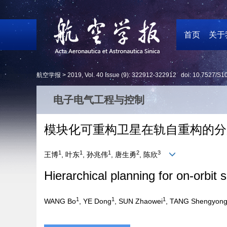
首页
关于
航空学报 >
2019
,
Vol. 40
Issue (9)
: 322912-322912 doi:
10.7527/S1
电子电气工程与控制
模块化可重构卫星在轨自重构的分
1
1
1
2
3
王博
, 叶东
, 孙兆伟
, 唐生勇
, 陈欣
Hierarchical planning for on-orbit 
1
1
1
WANG Bo
, YE Dong
, SUN Zhaowei
, TANG Shengyon