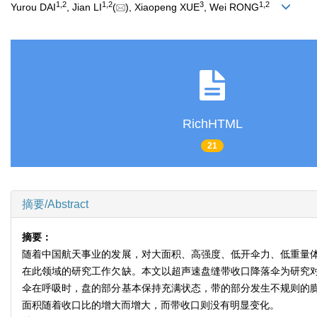
1
,
2
1
,
2
3
1
,
2
Yurou DAI
, Jian LI
(
), Xiaopeng XUE
, Wei RONG
RichHTML
21
摘要/Abstract
摘要：
随着中国航天事业的发展，对大面积、高强度、低开伞力、低重量
在此领域的研究工作欠缺。本文以超声速盘缝带收口降落伞为研究
伞在呼吸时，盘的部分基本保持充满状态，带的部分发生不规则的
面积随着收口比的增大而增大，而带收口则没有明显变化。