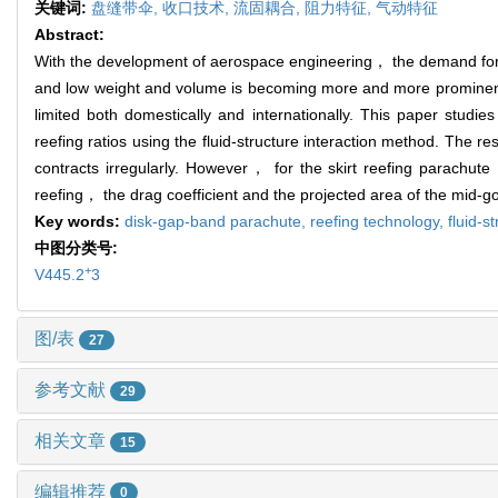
关键词:
盘缝带伞,
收口技术,
流固耦合,
阻力特征,
气动特征
Abstract:
With the development of aerospace engineering， the demand for
and low weight and volume is becoming more and more prominent. 
limited both domestically and internationally. This paper studie
reefing ratios using the fluid-structure interaction method. The
contracts irregularly. However， for the skirt reefing parachut
reefing， the drag coefficient and the projected area of the mid-go
Key words:
disk-gap-band parachute,
reefing technology,
fluid-s
中图分类号:
+
V445.2
3
图/表
27
参考文献
29
相关文章
15
编辑推荐
0