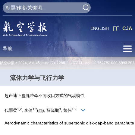
ENGLISH
CJA
导航
航空学报 >
2024
,
Vol. 45
Issue (7)
: 128811-128811 doi:
10.7527/S1000-6893.202
流体力学与飞行力学
超声速下盘缝带伞不同收口方式的气动特性
1
,
2
1
,
2
3
1
,
2
代雨柔
, 李健
(
), 薛晓鹏
, 荣伟
Aerodynamic characteristics of supersonic disk-gap-band parachute w