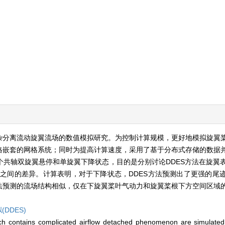
复杂分离流动旋翼流场的数值模拟研究。为控制计算规模，更好地模拟旋翼
格嵌套的网格系统；同时为提高计算速度，采用了基于分布式存储的数据
共轴双旋翼悬停和单旋翼下降状态，目的是分别讨论DDES方法在旋翼
es结果之间的差异。计算表明，对于下降状态，DDES方法预测出了更强的
法预测的流场结构相似，仅在下旋翼桨叶气动力和旋翼桨根下方空间区域
DDES)
 which contains complicated airflow detached phenomenon are simulat