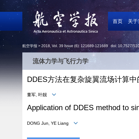
首页
关于
航空学报 >
2018
,
Vol. 39
Issue (6)
: 121689-121689 doi:
10.7527/S1
流体力学与飞行力学
DDES方法在复杂旋翼流场计算中
董军, 叶靓
Application of DDES method to simu
DONG Jun, YE Liang