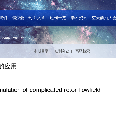
我们
编委会
封面文章
过刊一览
学术资讯
空天前沿大
000-6893.2018.21689
本期目录 |
过刊浏览 |
高级检索
的应用
lation of complicated rotor flowfield