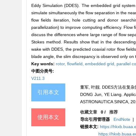
Eddy Simulation (DDES). The embedded grid system c
simulate simultaneously the flow separation in the near
flow fields iteration, hole cutting and donor searc
parallelization) to improve computing efficiency. Flow f
discuss the differences where large range of flow se
Stokes method. Results show that in the descending
wake with DDES, the predicted coaxial rotor flow fields
blade angle, the slim discrepancy is observed only on 
Key words:
rotor,
flowfield,
embedded grid,
parallel 
中图分类号:
V211.3
董军, 叶靓. DDES方法在复杂旋翼流
引用本文
DONG Jun, YE Liang. Applic
ASTRONAUTICA SINICA, 201
收藏文章
0
/
推荐
使用本文
导出引用管理器
EndNote
|
链接本文:
https://hkxb.bua
https://hkxb.buaa.