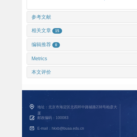
参考文献
相关文章
15
编辑推荐
0
Metrics
本文评价
地址：北京市海淀区北四环中路辅路238号柏彦大
厦
邮政编码：100083
E-mail：hkxb@buaa.edu.cn