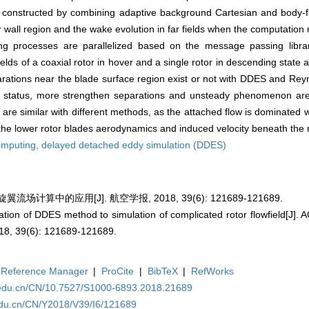
onstructed by combining adaptive background Cartesian and body-fit
 wall region and the wake evolution in far fields when the computation 
hing processes are parallelized based on the message passing libra
ields of a coaxial rotor in hover and a single rotor in descending state 
parations near the blade surface region exist or not with DDES and Re
 status, more strengthen separations and unsteady phenomenon are 
 are similar with different methods, as the attached flow is dominated 
the lower rotor blades aerodynamics and induced velocity beneath the r
computing,
delayed detached eddy simulation (DDES)
场计算中的应用[J]. 航空学报, 2018, 39(6): 121689-121689.
ation of DDES method to simulation of complicated rotor flowfield[
8, 39(6): 121689-121689.
Reference Manager
|
ProCite
|
BibTeX
|
RefWorks
a.edu.cn/CN/10.7527/S1000-6893.2018.21689
edu.cn/CN/Y2018/V39/I6/121689