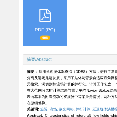
PDF (PC)
608
摘要/Abstract
摘要：
应用延迟脱体涡模拟（DDES）方法，进行了
分离及远场尾迹发展，采用了贴体与背景自适应直角网
元搜索、洞切割和流场计算的并行化。计算工作包含一个
在大范围分离时计算结果与雷诺平均Navier-Stok
表面基本为附着流动的双旋翼中等桨距角情况，两种方
在微细差异。
关键词:
旋翼,
流场,
嵌套网格,
并行计算,
延迟脱体涡模拟(
Abstract:
Characteristics of rotorcraft flow fields