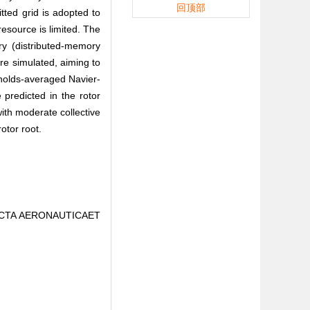
回顶部
ted grid is adopted to
resource is limited. The
ry (distributed-memory
are simulated, aiming to
ynolds-averaged Navier-
predicted in the rotor
with moderate collective
otor root.
J]. ACTA AERONAUTICAET