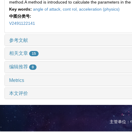
method.A method is introduced to calculate the parameters in the li
Key words:
angle of attack,
cont rol,
acceleration (physics)
中图分类号:
V2491122141
参考文献
相关文章
15
编辑推荐
0
Metrics
本文评价
主管单位：