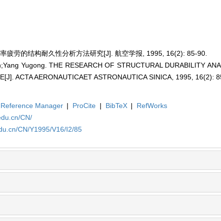
劳的结构耐久性分析方法研究[J]. 航空学报, 1995, 16(2): 85-90.
uan;Yang Yugong. THE RESEARCH OF STRUCTURAL DURABILITY A
[J]. ACTA AERONAUTICAET ASTRONAUTICA SINICA, 1995, 16(2): 8
Reference Manager
|
ProCite
|
BibTeX
|
RefWorks
edu.cn/CN/
edu.cn/CN/Y1995/V16/I2/85