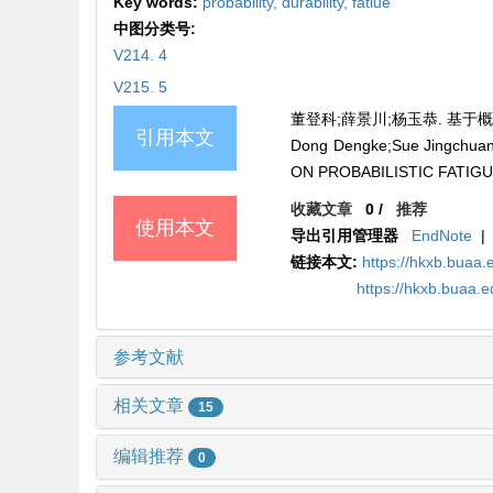
Key words:
probability,
durability,
fatiue
中图分类号:
V214. 4
V215. 5
董登科;薛景川;杨玉恭. 基于概率疲
引用本文
Dong Dengke;Sue Jingch
ON PROBABILISTIC FATIGUE
收藏文章
0
/
推荐
使用本文
导出引用管理器
EndNote
|
链接本文:
https://hkxb.buaa.
https://hkxb.buaa.
参考文献
相关文章
15
编辑推荐
0