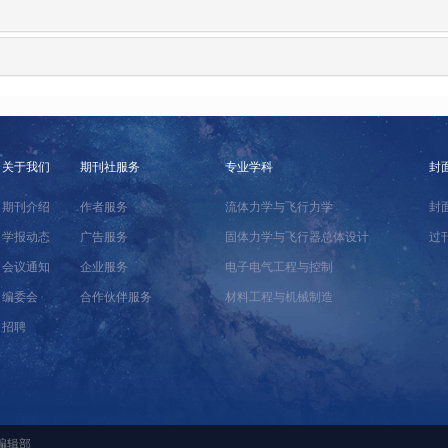
关于我们
期刊社服务
专业学科
封
期刊介绍
作者服务
流体力学与飞行力学
封
学报动态
广告服务
固体力学与飞行器总体设计
过
会议通知
企业服务
电子电气工程与控制
编委会
合作伙伴服务
材料工程与机械制造
招聘
编辑部