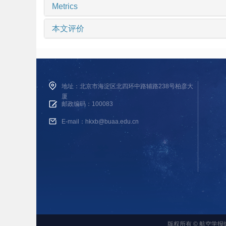
Metrics
本文评价
地址：北京市海淀区北四环中路辅路238号柏彦大
厦
邮政编码：100083
E-mail：hkxb@buaa.edu.cn
版权所有 © 航空学报