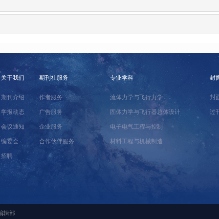
关于我们
期刊社服务
专业学科
封
期刊介绍
作者服务
流体力学与飞行力学
封
学报动态
广告服务
固体力学与飞行器总体设计
过
会议通知
企业服务
电子电气工程与控制
编委会
合作伙伴服务
材料工程与机械制造
招聘
编辑部