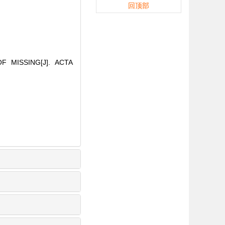
回顶部
F MISSING[J]. ACTA