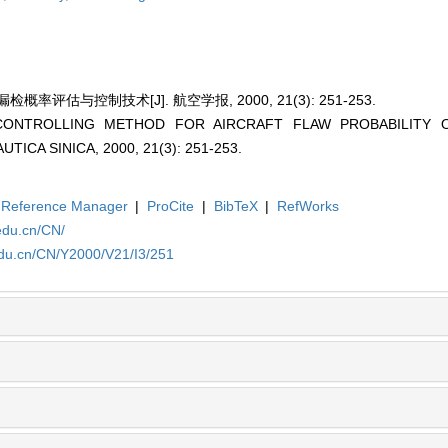
评估与控制技术[J]. 航空学报, 2000, 21(3): 251-253.
n. CONTROLLING METHOD FOR AIRCRAFT FLAW PROBABILITY O
CA SINICA, 2000, 21(3): 251-253.
Reference Manager
|
ProCite
|
BibTeX
|
RefWorks
edu.cn/CN/
edu.cn/CN/Y2000/V21/I3/251