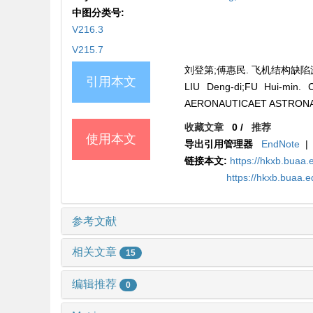
中图分类号:
V216.3
V215.7
刘登第;傅惠民. 飞机结构缺陷漏检概率
引用本文
LIU Deng-di;FU Hui-mi
AERONAUTICAET ASTRONAUTI
收藏文章
0
/
推荐
使用本文
导出引用管理器
EndNote
|
链接本文:
https://hkxb.buaa.
https://hkxb.buaa.
参考文献
相关文章
15
编辑推荐
0