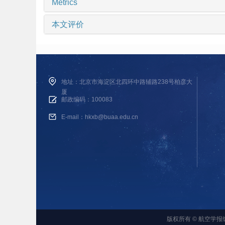
Metrics
本文评价
地址：北京市海淀区北四环中路辅路238号柏彦大
厦
邮政编码：100083
E-mail：hkxb@buaa.edu.cn
版权所有 © 航空学报