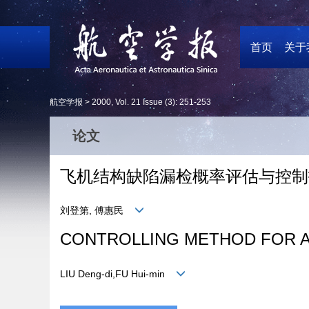
首页
关于
航空学报 >
2000
,
Vol. 21
Issue (3)
: 251-253
论文
飞机结构缺陷漏检概率评估与控制
刘登第, 傅惠民
CONTROLLING METHOD FOR A
LIU Deng-di,FU Hui-min