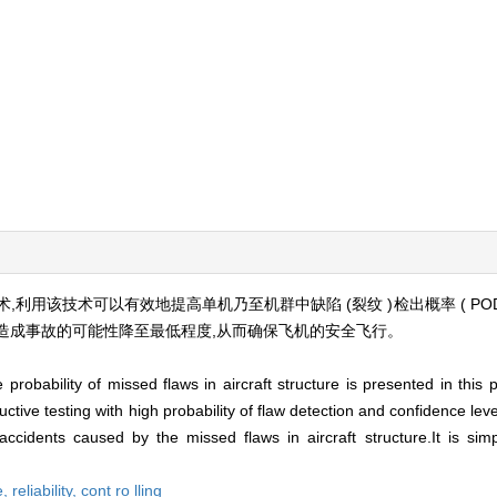
用该技术可以有效地提高单机乃至机群中缺陷 (裂纹 )检出概率 ( POD)
造成事故的可能性降至最低程度,从而确保飞机的安全飞行。
 probability of missed flaws in aircraft structure is presented in thi
ructive testing with high probability of flaw detection and confidence le
t accidents caused by the missed flaws in aircraft structure.It is si
e,
reliability,
cont ro lling