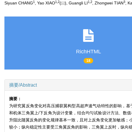
1
1
,
2
1
,
2
3
Siyuan CHANG
, Yao XIAO
(
), Guangli LI
, Zhongwei TIAN
, K
RichHTML
18
摘要/Abstract
摘要：
为研究翼反角变化对高压捕获翼构型高超声速气动特性的影响，基于
和机体三角翼上/下反角为设计变量，结合均匀试验设计方法、数值模
升阻比随翼反角的变化规律基本一致，且对上反角变化更加敏感；
较小；纵向稳定性主要受三角翼反角的影响，三角翼上反时，纵向稳