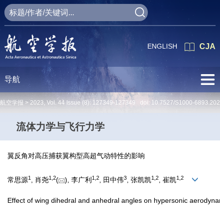
ENGLISH
CJA
导航
航空学报 >
2023
,
Vol. 44
Issue (8)
: 127349-127349 doi:
10.7527/S1000-6893.20
流体力学与飞行力学
翼反角对高压捕获翼构型高超气动特性的影响
1
1
,
2
1
,
2
3
1
,
2
1
,
2
常思源
, 肖尧
(
), 李广利
, 田中伟
, 张凯凯
, 崔凯
Effect of wing dihedral and anhedral angles on hypersonic aerodynam