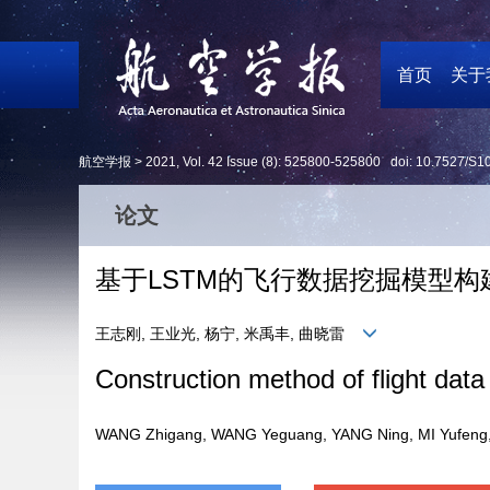
首页
关于
航空学报 >
2021
,
Vol. 42
Issue (8)
: 525800-525800 doi:
10.7527/S1
论文
基于LSTM的飞行数据挖掘模型构
王志刚, 王业光, 杨宁, 米禹丰, 曲晓雷
Construction method of flight da
WANG Zhigang, WANG Yeguang, YANG Ning, MI Yufeng