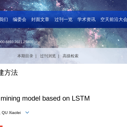
我们
编委会
封面文章
过刊一览
学术资讯
空天前沿大
000-6893.2021.25800
本期目录 |
过刊浏览 |
高级检索
建方法
ta mining model based on LSTM
, QU Xiaolei