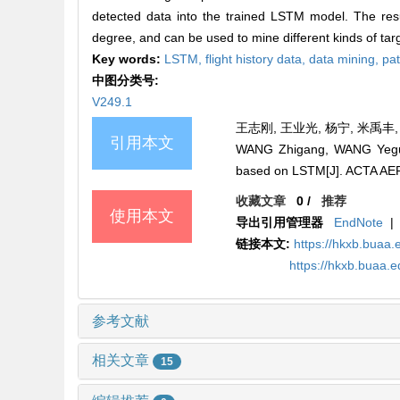
detected data into the trained LSTM model. The resu
degree, and can be used to mine different kinds of targ
Key words:
LSTM,
flight history data,
data mining,
pat
中图分类号:
V249.1
王志刚, 王业光, 杨宁, 米禹丰, 
引用本文
WANG Zhigang, WANG Yeguan
based on LSTM[J]. ACTA A
收藏文章
0
/
推荐
使用本文
导出引用管理器
EndNote
|
链接本文:
https://hkxb.bua
https://hkxb.buaa.
参考文献
相关文章
15