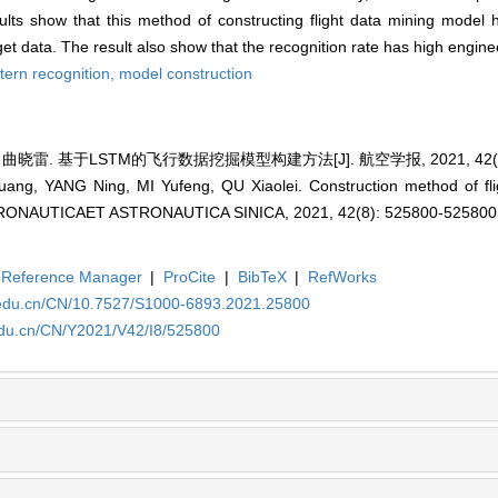
lts show that this method of constructing flight data mining model h
et data. The result also show that the recognition rate has high engine
tern recognition,
model construction
曲晓雷. 基于LSTM的飞行数据挖掘模型构建方法[J]. 航空学报, 2021, 42(8): 
g, YANG Ning, MI Yufeng, QU Xiaolei. Construction method of fli
ERONAUTICAET ASTRONAUTICA SINICA, 2021, 42(8): 525800-525800
Reference Manager
|
ProCite
|
BibTeX
|
RefWorks
a.edu.cn/CN/10.7527/S1000-6893.2021.25800
edu.cn/CN/Y2021/V42/I8/525800