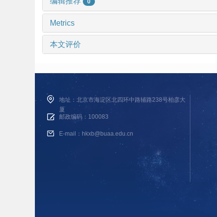
编辑推荐
0
Metrics
本文评价
地址：北京市海淀区北四环中路辅路238号柏彦大
厦
邮政编码：100083
E-mail：hkxb@buaa.edu.cn