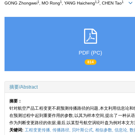
1
1
1,2
1
GONG Zhongwei
, MO Rong
, YANG Haicheng
, CHEN Tao
PDF (PC)
814
摘要/Abstract
摘要：
针对航空产品工程变更不易预测传播路径的问题,本文利用信息论和
在预测过程中起到重要作用的参数;以其为样本空间,提出了一种从语
作为判断变更路径的依据;最后,以某型号航空涡轮叶盘为例对本文
关键词:
工程变更传播,
传播路径,
贝叶斯公式,
相似参数,
信息论,
数