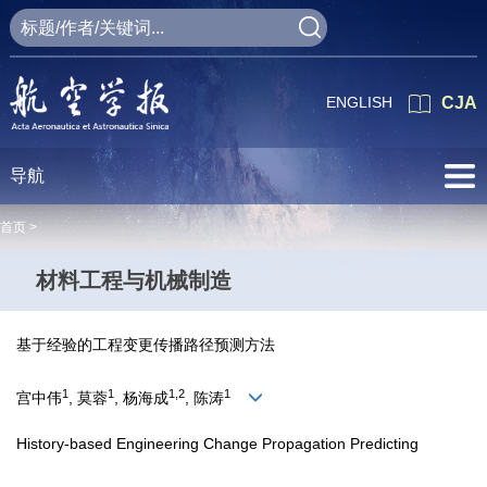
ENGLISH
CJA
导航
首页 >
材料工程与机械制造
基于经验的工程变更传播路径预测方法
1
1
1,2
1
宫中伟
, 莫蓉
, 杨海成
, 陈涛
History-based Engineering Change Propagation Predicting