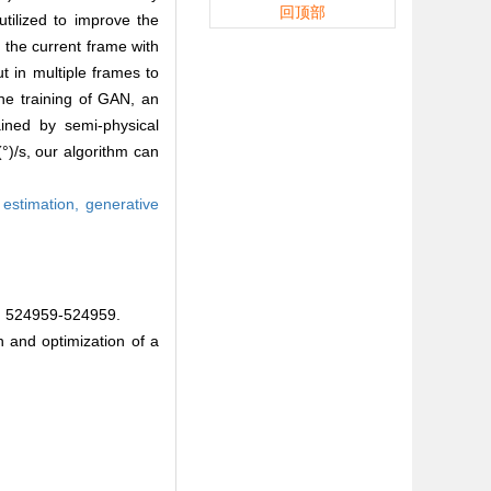
回顶部
tilized to improve the
 the current frame with
ut in multiple frames to
the training of GAN, an
ained by semi-physical
°)/s, our algorithm can
 estimation,
generative
4959-524959.
 and optimization of a
.