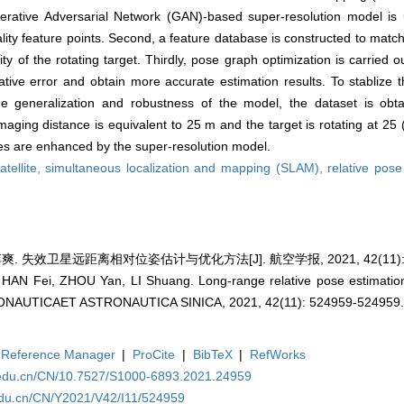
nerative Adversarial Network (GAN)-based super-resolution model is u
lity feature points. Second, a feature database is constructed to match
ty of the rotating target. Thirdly, pose graph optimization is carried o
ative error and obtain more accurate estimation results. To stablize 
he generalization and robustness of the model, the dataset is obt
aging distance is equivalent to 25 m and the target is rotating at 25 (
es are enhanced by the super-resolution model.
atellite,
simultaneous localization and mapping (SLAM),
relative pose
爽. 失效卫星远距离相对位姿估计与优化方法[J]. 航空学报, 2021, 42(11): 52
HAN Fei, ZHOU Yan, LI Shuang. Long-range relative pose estimation
 AERONAUTICAET ASTRONAUTICA SINICA, 2021, 42(11): 524959-524959
Reference Manager
|
ProCite
|
BibTeX
|
RefWorks
a.edu.cn/CN/10.7527/S1000-6893.2021.24959
edu.cn/CN/Y2021/V42/I11/524959