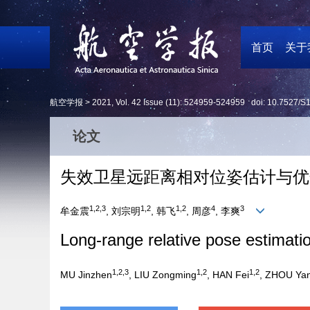
首页
关于
航空学报 >
2021
,
Vol. 42
Issue (11)
: 524959-524959 doi:
10.7527/S
论文
失效卫星远距离相对位姿估计与优
1,2,3
1,2
1,2
4
3
牟金震
, 刘宗明
, 韩飞
, 周彦
, 李爽
Long-range relative pose estimation
1,2,3
1,2
1,2
MU Jinzhen
, LIU Zongming
, HAN Fei
, ZHOU Ya