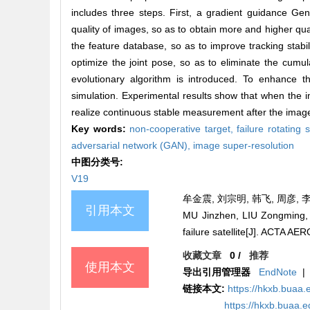
includes three steps. First, a gradient guidance Ge
quality of images, so as to obtain more and higher qua
the feature database, so as to improve tracking stabili
optimize the joint pose, so as to eliminate the cumul
evolutionary algorithm is introduced. To enhance t
simulation. Experimental results show that when the im
realize continuous stable measurement after the imag
Key words:
non-cooperative target,
failure rotating s
adversarial network (GAN),
image super-resolution
中图分类号:
V19
牟金震, 刘宗明, 韩飞, 周彦, 李
引用本文
MU Jinzhen, LIU Zongming, 
failure satellite[J]. ACTA
收藏文章
0
/
推荐
使用本文
导出引用管理器
EndNote
|
链接本文:
https://hkxb.bua
https://hkxb.buaa.