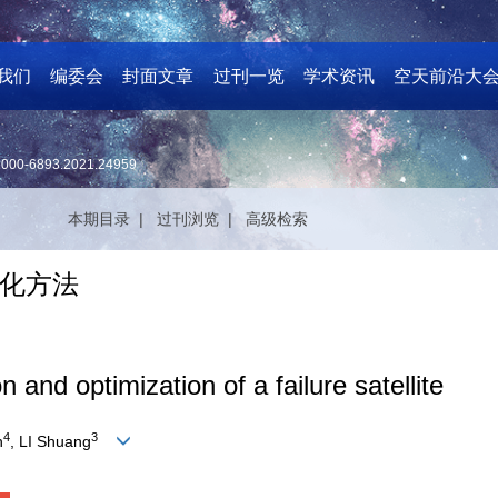
我们
编委会
封面文章
过刊一览
学术资讯
空天前沿大
1000-6893.2021.24959
本期目录 |
过刊浏览 |
高级检索
化方法
 and optimization of a failure satellite
4
3
n
, LI Shuang