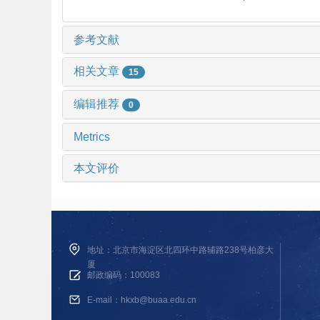
参考文献
相关文章
15
编辑推荐
0
Metrics
本文评价
地址：北京市海淀区北四环中路辅路238号柏彦大
厦
邮政编码：100083
E-mail：hkxb@buaa.edu.cn