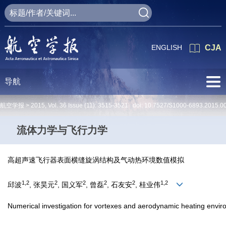
ENGLISH
CJA
导航
航空学报 >
2015
,
Vol. 36
Issue (11)
: 3515-3521 doi:
10.7527/S1000-6893.2015.0
流体力学与飞行力学
高超声速飞行器表面横缝旋涡结构及气动热环境数值模拟
1,2
2
2
2
2
1,2
邱波
, 张昊元
, 国义军
, 曾磊
, 石友安
, 桂业伟
Numerical investigation for vortexes and aerodynamic heating envir