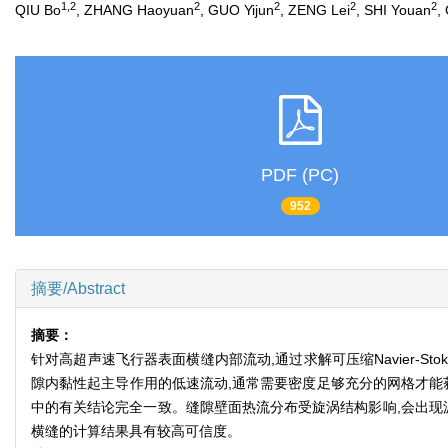
1,2
2
2
2
2
QIU Bo
, ZHANG Haoyuan
, GUO Yijun
, ZENG Lei
, SHI Youan
,
PDF (PC)
952
摘要/Abstract
摘要：
针对高超声速飞行器表面横缝内部流动,通过求解可压缩Navier-S
隙内黏性起主导作用的低速流动,通常需要密度足够充分的网格才能
中的有关结论完全一致。缝隙壁面热流分布受旋涡结构影响,会出现
横缝的计算结果具有较高可信度。