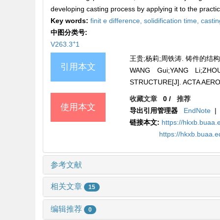
developing casting process by applying it to the practi
Key words:
finit e difference,
solidification time,
casti
中图分类号:
+
V263.3
1
王贵;杨莉;周铁涛. 铸件的结构工艺性
引用本文
WANG Gui;YANG Li;ZHO
STRUCTURE[J]. ACTA AERON
收藏文章
0
/
推荐
使用本文
导出引用管理器
EndNote
|
链接本文:
https://hkxb.buaa.
https://hkxb.buaa.
参考文献
相关文章
15
编辑推荐
0