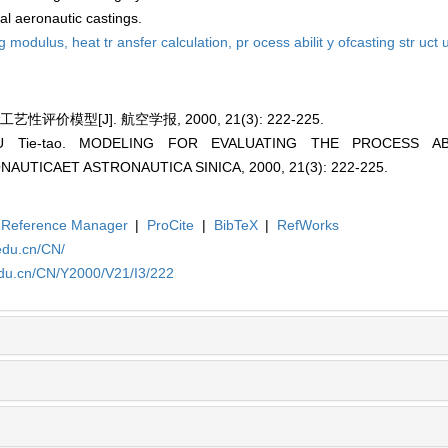
cal aeronautic castings.
ng modulus,
heat tr ansfer calculation,
pr ocess abilit y ofcasting str uct 
评价模型[J]. 航空学报, 2000, 21(3): 222-225.
U Tie-tao. MODELING FOR EVALUATING THE PROCESS AB
AUTICAET ASTRONAUTICA SINICA, 2000, 21(3): 222-225.
Reference Manager
|
ProCite
|
BibTeX
|
RefWorks
edu.cn/CN/
edu.cn/CN/Y2000/V21/I3/222