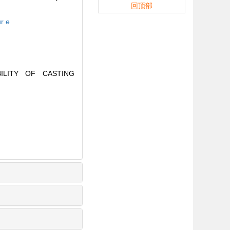
回顶部
ur e
ILITY OF CASTING