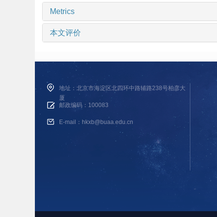
Metrics
本文评价
地址：北京市海淀区北四环中路辅路238号柏彦大
厦
邮政编码：100083
E-mail：hkxb@buaa.edu.cn