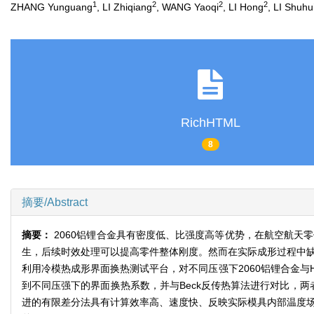
1
2
2
2
ZHANG Yunguang
, LI Zhiqiang
, WANG Yaoqi
, LI Hong
, LI Shuhu
RichHTML
8
摘要/Abstract
摘要：
2060铝锂合金具有密度低、比强度高等优势，在航空航天
生，后续时效处理可以提高零件整体刚度。然而在实际成形过程中缺
利用冷模热成形界面换热测试平台，对不同压强下2060铝锂合金
到不同压强下的界面换热系数，并与Beck反传热算法进行对比，两者计算结
进的有限差分法具有计算效率高、速度快、反映实际模具内部温度