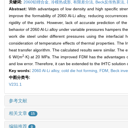
关键词:
2060铝锂合金,
冷模热成形,
有限差分法,
Beck反传热算法,
Abstract:
With advantages of low density and high specific stre
improve the formability of 2060 Al-Li alloy, reducing occurrenc
rigidity of the parts. However, lack of accurate prediction of the
behavior of 2060 Al-Li alloy under variable pressures hampers the
work die steel under different pressures using the interfacial
consideration of temperature effects of thermal properties. The 
heat transfer algorithm. The calculated results were similar. The
2
6 W/(m
·K) at 20 MPa. The improved FDM has the advantages of hi
and low error. Therefore, it can be extended to the IHTC solution o
Key words:
2060 Al-Li alloy,
cold die hot forming,
FDM,
Beck inve
中图分类号:
V231.1
参考文献
相关文章
15
编辑推荐
0