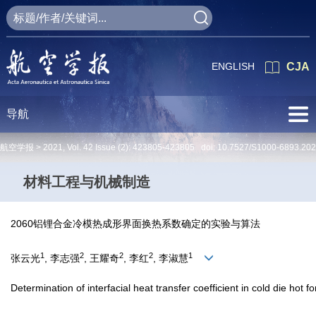
ENGLISH
CJA
导航
航空学报 >
2021
,
Vol. 42
Issue (2)
: 423805-423805 doi:
10.7527/S1000-6893.20
材料工程与机械制造
2060铝锂合金冷模热成形界面换热系数确定的实验与算法
1
2
2
2
1
张云光
, 李志强
, 王耀奇
, 李红
, 李淑慧
Determination of interfacial heat transfer coefficient in cold die hot 