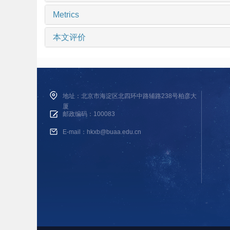
Metrics
本文评价
地址：北京市海淀区北四环中路辅路238号柏彦大
厦
邮政编码：100083
E-mail：hkxb@buaa.edu.cn