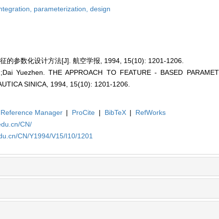
ntegration,
parameterization,
design
数化设计方法[J]. 航空学报, 1994, 15(10): 1201-1206.
ing;Dai Yuezhen. THE APPROACH TO FEATURE - BASED PARAMET
CA SINICA, 1994, 15(10): 1201-1206.
Reference Manager
|
ProCite
|
BibTeX
|
RefWorks
edu.cn/CN/
edu.cn/CN/Y1994/V15/I10/1201