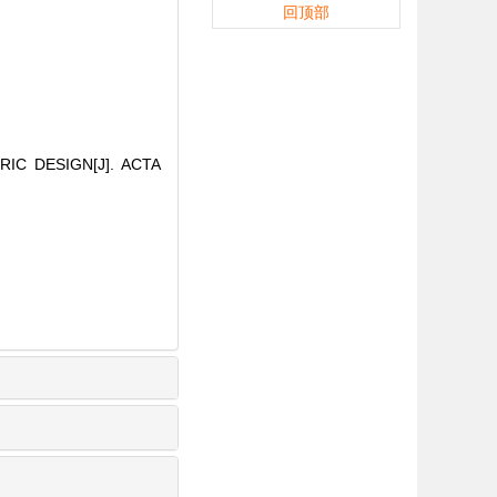
回顶部
RIC DESIGN[J]. ACTA