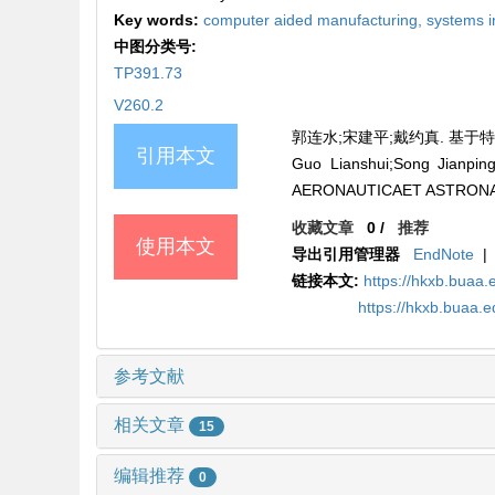
Key words:
computer aided manufacturing,
systems i
中图分类号:
TP391.73
V260.2
郭连水;宋建平;戴约真. 基于特征的参
引用本文
Guo Lianshui;Song Jianp
AERONAUTICAET ASTRONAUTI
收藏文章
0
/
推荐
使用本文
导出引用管理器
EndNote
|
链接本文:
https://hkxb.buaa.
https://hkxb.buaa.
参考文献
相关文章
15
编辑推荐
0