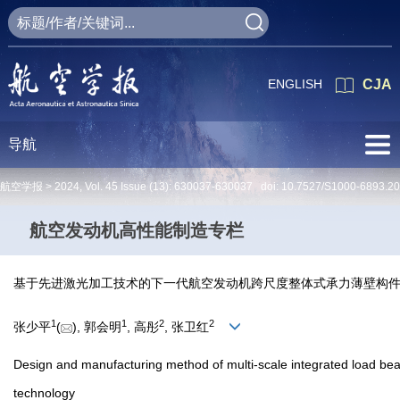
ENGLISH
CJA
导航
航空学报 >
2024
,
Vol. 45
Issue (13)
: 630037-630037 doi:
10.7527/S1000-6893.2
航空发动机高性能制造专栏
基于先进激光加工技术的下一代航空发动机跨尺度整体式承力薄壁构
1
1
2
2
张少平
(
), 郭会明
, 高彤
, 张卫红
Design and manufacturing method of multi-scale integrated load bear
technology