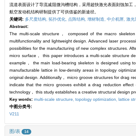
流道表面设计了导流减阻微沟槽结构，采用超快激光表面刻蚀加工，
航空发动机结构研制提供了可供借鉴的新途径。
关键词:
多尺度结构,
拓扑优化,
点阵结构,
增材制造,
中介机匣,
激光
Abstract:
The multi-scale structure， composed of the macro skeleton，
multifunctionality and lightweight design. Advanced laser proce
possibilities for the manufacturing of new complex structures. A
micro surface， this paper introduces a multi-scale structure d
example， the main load-bearing skeleton is designed using topolo
manufacturable lattice in low-density areas in topology oiptimi
original design. Additionally， micro groove structures for drag red
indicate that the micro grooves exhibit a drag reduction effec
technology， this study establishes a creative structural design 
Key words:
multi-scale structure,
topology optimization,
lattice s
中图分类号:
V211
图/表
14