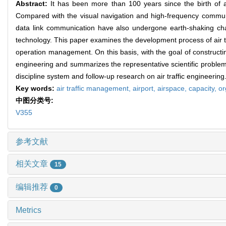
Abstract:
It has been more than 100 years since the birth of a
Compared with the visual navigation and high-frequency communica
data link communication have also undergone earth-shaking cha
technology. This paper examines the development process of air 
operation management. On this basis, with the goal of constructing
engineering and summarizes the representative scientific problem
discipline system and follow-up research on air traffic engineering
Key words:
air traffic management,
airport,
airspace,
capacity,
or
中图分类号:
V355
参考文献
相关文章
15
编辑推荐
0
Metrics