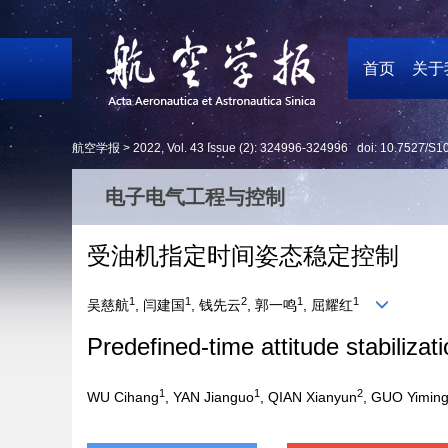
首页
关于
航空学报 >
2022
,
Vol. 43
Issue (2)
: 324996-324996 doi:
10.7527/S1
电子电气工程与控制
受油机指定时间姿态稳定控制
1
1
2
1
1
吴慈航
, 闫建国
, 钱先云
, 郭一鸣
, 屈耀红
Predefined-time attitude stabilizati
1
1
2
WU Cihang
, YAN Jianguo
, QIAN Xianyun
, GUO Yimin