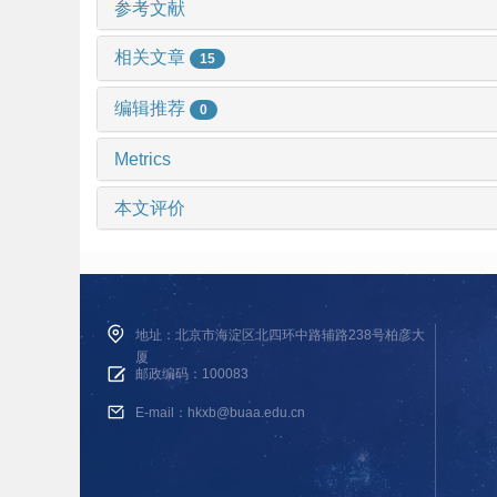
参考文献
相关文章
15
编辑推荐
0
Metrics
本文评价
地址：北京市海淀区北四环中路辅路238号柏彦大
厦
邮政编码：100083
E-mail：hkxb@buaa.edu.cn