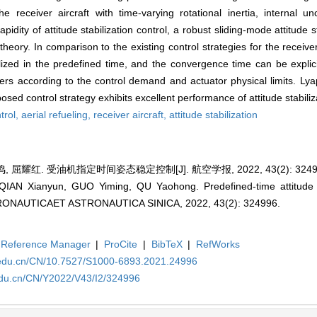
receiver aircraft with time-varying rotational inertia, internal unc
dity of attitude stabilization control, a robust sliding-mode attitude sta
theory. In comparison to the existing control strategies for the receive
bilized in the predefined time, and the convergence time can be explic
ers according to the control demand and actuator physical limits. Lyap
osed control strategy exhibits excellent performance of attitude stabiliz
trol,
aerial refueling,
receiver aircraft,
attitude stabilization
 屈耀红. 受油机指定时间姿态稳定控制[J]. 航空学报, 2022, 43(2): 3249
AN Xianyun, GUO Yiming, QU Yaohong. Predefined-time attitude sta
A AERONAUTICAET ASTRONAUTICA SINICA, 2022, 43(2): 324996.
Reference Manager
|
ProCite
|
BibTeX
|
RefWorks
a.edu.cn/CN/10.7527/S1000-6893.2021.24996
edu.cn/CN/Y2022/V43/I2/324996