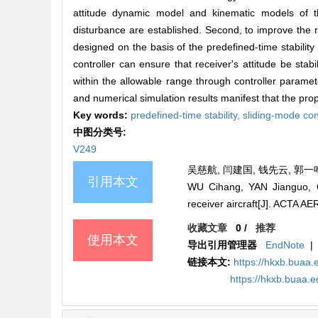
attitude dynamic model and kinematic models of the 
disturbance are established. Second, to improve the rapi
designed on the basis of the predefined-time stability 
controller can ensure that receiver's attitude be sta
within the allowable range through controller paramet
and numerical simulation results manifest that the prop
Key words:
predefined-time stability,
sliding-mode con
中图分类号:
V249
吴慈航, 闫建国, 钱先云, 郭一鸣,
引用本文
WU Cihang, YAN Jianguo, QI
receiver aircraft[J]. ACT
收藏文章
0
/
推荐
使用本文
导出引用管理器
EndNote
|
链接本文:
https://hkxb.bua
https://hkxb.buaa.