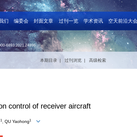
我们
编委会
封面文章
过刊一览
学术资讯
空天前沿大
000-6893.2021.24996
本期目录 |
过刊浏览 |
高级检索
on control of receiver aircraft
1
1
g
, QU Yaohong