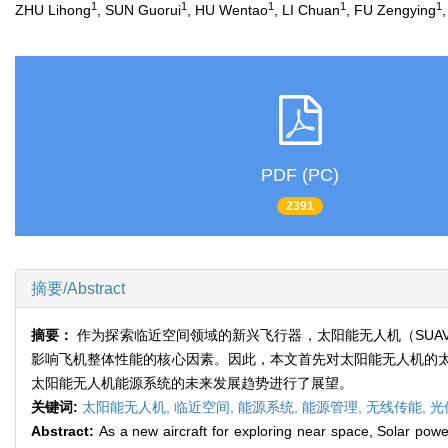
1
1
1
1
1
ZHU Lihong
, SUN Guorui
, HU Wentao
, LI Chuan
, FU Zengying
PDF (PC)
2391
摘要/Abstract
摘要：
作为探索临近空间领域的新兴飞行器，太阳能无人机（SU
影响飞机整体性能的核心因素。因此，本文首先对太阳能无人机的
太阳能无人机能源系统的未来发展趋势进行了展望。
关键词:
太阳能无人机,
临近空间,
能源系统,
能源管理,
无线传能,
光
Abstract:
As a new aircraft for exploring near space, Solar powe