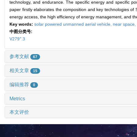
technology, and endurance. The specific energy and specific pow
paper firstly elaborates the composition and key technologies of
energy access, the high efficiency of energy management, and the
Key words:
solar powered unmanned aerial vehicle,
near space,
中图分类号:
+
V279
.3
参考文献
67
相关文章
15
编辑推荐
0
Metrics
本文评价