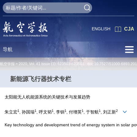
ENGLISH
CJA
导航
航空学报 >
2020
,
Vol. 41
Issue (3)
: 623503-623503 doi:
10.7527/S1000-6893.20
新能源飞行器技术专栏
太阳能无人机能源系统的关键技术与发展趋势
1
1
1
1
1
1
2
朱立宏
, 孙国瑞
, 呼文韬
, 李钏
, 付增英
, 于智航
, 刘正新
Key technology and development trend of energy system in solar p