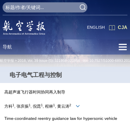
ENGLISH
CJA
导航
航空学报 >
2018
,
Vol. 39
Issue (5)
: 321958-321958 doi:
10.7527/S1000-6893.20
电子电气工程与控制
高超声速飞行器时间协同再入制导
1
1
1
1
2
方科
, 张庆振
, 倪昆
, 程林
, 黄云涛
Time-coordinated reentry guidance law for hypersonic vehicle