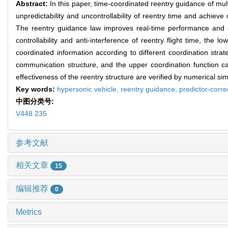
Abstract:
In this paper, time-coordinated reentry guidance of mult
unpredictability and uncontrollability of reentry time and achiev
The reentry guidance law improves real-time performance and co
controllability and anti-interference of reentry flight time, th
coordinated information according to different coordination strate
communication structure, and the upper coordination function c
effectiveness of the reentry structure are verified by numerical sim
Key words:
hypersonic vehicle,
reentry guidance,
predictor-corr
中图分类号:
V448.235
参考文献
相关文章
15
编辑推荐
0
Metrics