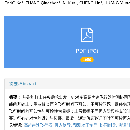
1
1
1
1
FANG Ke
, ZHANG Qingzhen
, NI Kun
, CHENG Lin
, HUANG Yunt
PDF (PC)
1050
摘要/Abstract
摘要：
从饱和打击任务需求出发，针对多高超声速飞行器时间协同
能的基础上，重点解决再入飞行时间不可知、不可控问题，最终实
飞行时间的可知性与可控性为目标；上层根据不同再入阶段特点设
要进行有针对性的设计与拓展。最后，通过仿真验证了时间可控再
关键词:
高超声速飞行器,
再入制导,
预测校正制导,
协同制导,
协调