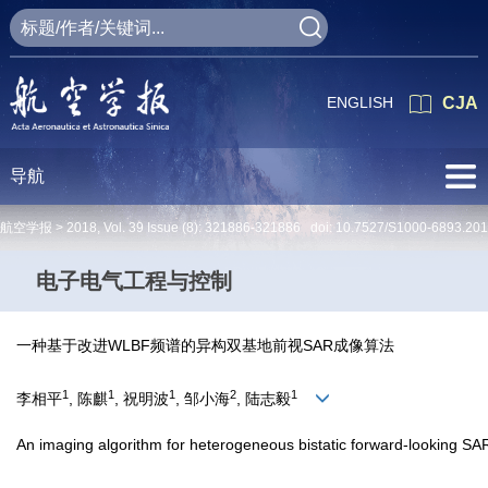
ENGLISH
CJA
导航
航空学报 >
2018
,
Vol. 39
Issue (8)
: 321886-321886 doi:
10.7527/S1000-6893.20
电子电气工程与控制
一种基于改进WLBF频谱的异构双基地前视SAR成像算法
1
1
1
2
1
李相平
, 陈麒
, 祝明波
, 邹小海
, 陆志毅
An imaging algorithm for heterogeneous bistatic forward-looking 