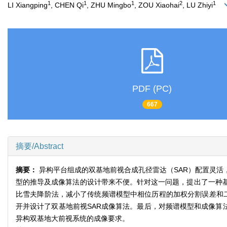
1
1
1
2
1
LI Xiangping
, CHEN Qi
, ZHU Mingbo
, ZOU Xiaohai
, LU Zhiyi
PDF (PC)
667
摘要/Abstract
摘要：
异构平台组成的双基地前视合成孔径雷达（SAR）配置灵
型的推导及成像算法的设计带来不便。针对这一问题，提出了一种基于改进WLBF
比雪夫降阶法，减小了传统频谱模型中相位历程的加权分割误差和二
开并设计了双基地前视SAR成像算法。最后，对频谱模型和成像算
异构双基地大前视系统的成像要求。