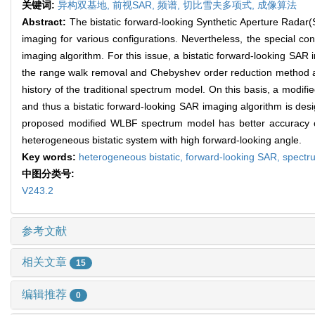
关键词:
异构双基地,
前视SAR,
频谱,
切比雪夫多项式,
成像算法
Abstract:
The bistatic forward-looking Synthetic Aperture Radar(S
imaging for various configurations. Nevertheless, the special co
imaging algorithm. For this issue, a bistatic forward-looking SA
the range walk removal and Chebyshev order reduction method a
history of the traditional spectrum model. On this basis, a mo
and thus a bistatic forward-looking SAR imaging algorithm is des
proposed modified WLBF spectrum model has better accuracy co
heterogeneous bistatic system with high forward-looking angle.
Key words:
heterogeneous bistatic,
forward-looking SAR,
spectr
中图分类号:
V243.2
参考文献
相关文章
15
编辑推荐
0