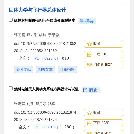
固体力学与飞行器总体设计
延性材料断裂准则与平面应变断裂韧度
摘要
韩光照, 蔡力勋, 姚迪, 于思淼
doi:
10.7527/S1000-6893.2018.21852
收藏
2018, (8): 221852-221852.
下载 810
全文：
( 810 )
PDF [ 6925 K ]
浏览量 1632
参考文献
相关文章
计量指标
燃料电池无人机动力系统方案设计与试验
摘要
张晓辉, 刘莉, 戴月领, 沈辉
doi:
10.7527/S1000-6893.2018.21874
收藏
2018, (8): 221874-221874.
下载 1280
全文：
( 1280 )
PDF [ 6581 K ]
浏览量 2671