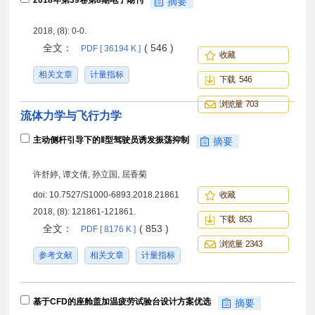
2018年第39卷第8期电子期刊
摘要
2018, (8): 0-0.
全文：
( 546 )
PDF [ 36194 K ]
收藏
相关文章
计量指标
下载 546
浏览量 703
流体力学与飞行力学
主动侧杆引导下的Ⅱ型驾驶员诱发振荡抑制
摘要
许舒婷, 谭文倩, 孙立国, 屈香菊
doi:
10.7527/S1000-6893.2018.21861
收藏
2018, (8): 121861-121861.
下载 853
全文：
( 853 )
PDF [ 8176 K ]
浏览量 2343
参考文献
相关文章
计量指标
基于CFD的座舱盖加温疲劳试验台设计方案优选
摘要