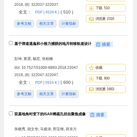
2018, (8): 322037-322037.
下载 510
全文：
( 510 )
PDF [ 4529 K ]
浏览量 2316
参考文献
相关文章
计量指标
基于弹道逃逸和小推力捕获的地月转移轨道设计
摘要
彭坤, 黄震, 杨宏, 张柏楠
doi:
10.7527/S1000-6893.2018.22047
收藏
2018, (8): 322047-322047.
下载 600
全文：
( 600 )
PDF [ 5916 K ]
浏览量 1683
参考文献
相关文章
计量指标
双基地角时变下的ISAR稀疏孔径自聚焦成像
摘要
朱晓秀, 胡文华, 马俊涛, 郭宝锋, 薛东方