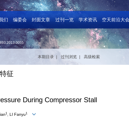
我们
编委会
封面文章
过刊一览
学术资讯
空天前沿大
893.2013.0055
本期目录 |
过刊浏览 |
高级检索
特征
Pressure During Compressor Stall
1
1
ian
, LI Fanyu