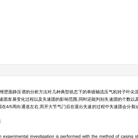
二维壁面静压谱的分析方法对几种典型状态下的单级轴流压气机转子叶尖
速团发展变化过程以及失速团的影响范围,同时还能判别失速团的个数以
在4/5周向通道左右,而开大节气门后在退出失速的过程中失速团会分裂成
析
, an experimental investigation is performed with the method of casing 