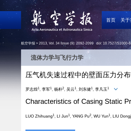
首页
关于
航空学报 >
2013
,
Vol. 34
Issue (9)
: 2092-2099 doi:
10.7527/S1000-6
流体力学与飞行力学
压气机失速过程中的壁面压力分布
1
1
2
1
1
1
罗志煌
, 李军
, 杨朴
, 吴云
, 刘东健
, 李凡玉
Characteristics of Casing Static 
1
1
2
1
LUO Zhihuang
, LI Jun
, YANG Pu
, WU Yun
, LIU Dongj