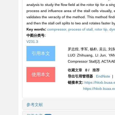
analysis to study the flow field at the rotor tip for a
process and influence area of the stall cells visuall
validates the veracity of the method. This method find
and then the stall cell splits to two and rotates faster 
Key words:
compressor,
process of stall,
rotor tip,
dyn
中图分类号:
V231.3
罗志煌, 李军, 杨朴, 吴云, 刘东
引用本文
LUO Zhihuang, LI Jun, YANG
Compressor Stall[J]. ACTA
收藏文章
0
/
推荐
使用本文
导出引用管理器
EndNote
|
链接本文:
https://hkxb.buaa
https://hkxb.buaa.
参考文献