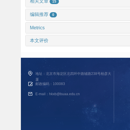
相关文章
15
编辑推荐
0
Metrics
本文评价
地址：北京市海淀区北四环中路辅路238号柏彦大
厦
邮政编码：100083
E-mail：hkxb@buaa.edu.cn