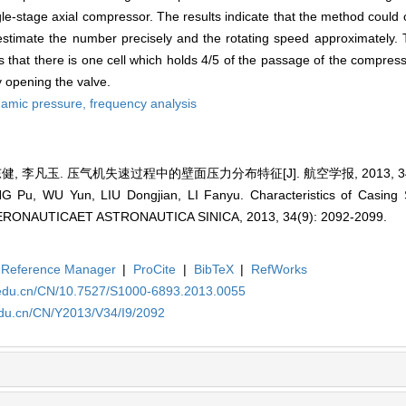
 single-stage axial compressor. The results indicate that the method coul
y, estimate the number precisely and the rotating speed approximately.
s that there is one cell which holds 4/5 of the passage of the compress
by opening the valve.
amic pressure,
frequency analysis
健, 李凡玉. 压气机失速过程中的壁面压力分布特征[J]. 航空学报, 2013, 34(9)
 Pu, WU Yun, LIU Dongjian, LI Fanyu. Characteristics of Casing S
 AERONAUTICAET ASTRONAUTICA SINICA, 2013, 34(9): 2092-2099.
Reference Manager
|
ProCite
|
BibTeX
|
RefWorks
.edu.cn/CN/10.7527/S1000-6893.2013.0055
edu.cn/CN/Y2013/V34/I9/2092