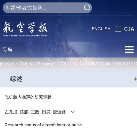
ENGLISH
CJA
导航
航空学报 >
2016
,
Vol. 37
Issue (8)
: 2370-2384 doi:
10.7527/S1000-6893.2016.00
综述
飞机舱内噪声的研究现状
左孔成, 陈鹏, 王政, 田昊, 唐道锋
Research status of aircraft interior noise