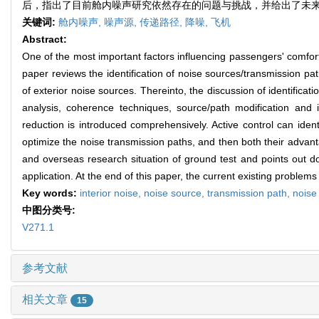
后，指出了目前舱内噪声研究依然存在的问题与挑战，并给出了未
关键词:
舱内噪声,
噪声源,
传递路径,
降噪,
飞机
Abstract:
One of the most important factors influencing passengers' comfortabl
paper reviews the identification of noise sources/transmission path
of exterior noise sources. Thereinto, the discussion of identificat
analysis, coherence techniques, source/path modification and id
reduction is introduced comprehensively. Active control can iden
optimize the noise transmission paths, and then both their advant
and overseas research situation of ground test and points out do
application. At the end of this paper, the current existing problem
Key words:
interior noise,
noise source,
transmission path,
noise
中图分类号:
V271.1
参考文献
相关文章
15