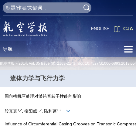
ENGLISH
CJA
导航
航空学报 >
2014
,
Vol. 35
Issue (8)
: 2163-2173 doi:
10.7527/S1000-6893.2013.05
流体力学与飞行力学
周向槽机匣处理对某跨音转子性能的影响
1,2
1,2
1,2
段真真
, 柳阳威
, 陆利蓬
Influence of Circumferential Casing Grooves on Transonic Compres