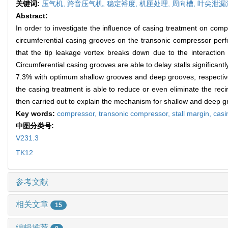
关键词:
压气机,
跨音压气机,
稳定裕度,
机匣处理,
周向槽,
叶尖泄漏
Abstract:
In order to investigate the influence of casing treatment on comp
circumferential casing grooves on the transonic compressor perfo
that the tip leakage vortex breaks down due to the interaction 
Circumferential casing grooves are able to delay stalls significan
7.3% with optimum shallow grooves and deep grooves, respectively
the casing treatment is able to reduce or even eliminate the re
then carried out to explain the mechanism for shallow and deep g
Key words:
compressor,
transonic compressor,
stall margin,
casi
中图分类号:
V231.3
TK12
参考文献
相关文章
15
编辑推荐