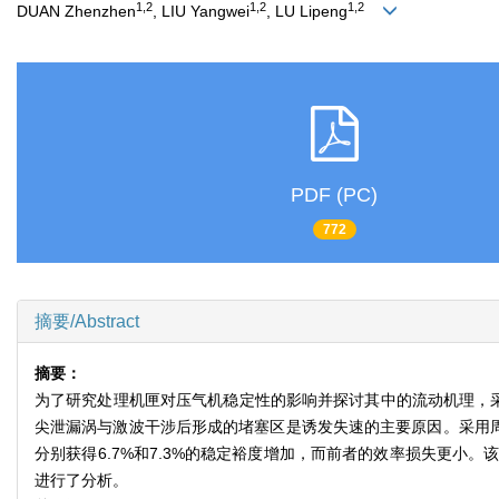
1,2
1,2
1,2
DUAN Zhenzhen
, LIU Yangwei
, LU Lipeng
PDF (PC)
772
摘要/Abstract
摘要：
为了研究处理机匣对压气机稳定性的影响并探讨其中的流动机理，采
尖泄漏涡与激波干涉后形成的堵塞区是诱发失速的主要原因。采用周
分别获得6.7%和7.3%的稳定裕度增加，而前者的效率损失更
进行了分析。