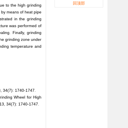
回顶部
ue to the high grinding
e by means of heat pipe
trated in the grinding
cture was performed of
ling. Finally, grinding
the grinding zone under
inding temperature and
7): 1740-1747.
inding Wheel for High
3, 34(7): 1740-1747.