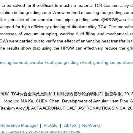
o be solved for the difficult-to-machine material TC4 titanium alloy d
lation in the grinding zone. A new method of cooling the grinding zon
sfer principle of an annular heat pipe grinding wheel(HPGW)was illus
ped for high efficiency grinding of titanium alloy TC4. The manufa
rocesses of vacuum pumping, working fluid filling and mechanical sea
 were carried out to verify the effect of enhancing heat transfer in 
 The results show that using the HPGW can effectively reduce the gr
rinding burnout,
annular heat pipe grinding wheel,
grinding temperature
陈琛. TC4钛合金高效磨削加工用环形热管砂轮的研制[J]. 航空学报, 2013, 34(
 Hongjun, MA Ke, CHEN Chen. Development of Annular Heat Pipe Gr
4 Titanium Alloy[J]. ACTA AERONAUTICAET ASTRONAUTICA SINICA, 201
Reference Manager
|
ProCite
|
BibTeX
|
RefWorks
.edu.cn/CN/10.7527/S1000-6893.2013.0288