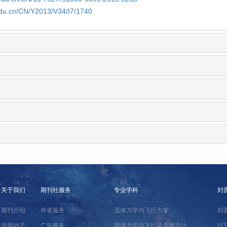
edu.cn/CN/Y2013/V34/I7/1740
关于我们
期刊社服务
专业学科
封
期刊介绍
作者服务
流体力学与飞行力学
封
学报动态
广告服务
固体力学与飞行器总体设计
过