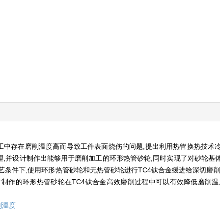
工中存在磨削温度高而导致工件表面烧伤的问题,提出利用热管换热技术
,并设计制作出能够用于磨削加工的环形热管砂轮,同时实现了对砂轮基
艺条件下,使用环形热管砂轮和无热管砂轮进行TC4钛合金缓进给深切磨削
制作的环形热管砂轮在TC4钛合金高效磨削过程中可以有效降低磨削温
削温度