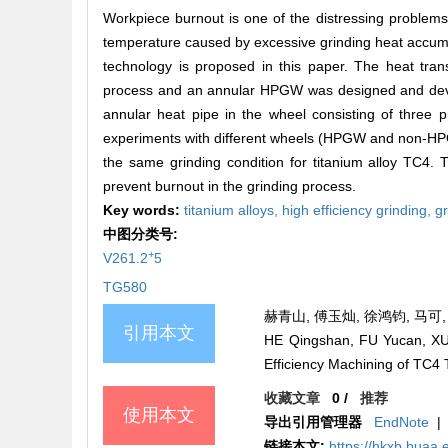
Workpiece burnout is one of the distressing problems t
temperature caused by excessive grinding heat accumu
technology is proposed in this paper. The heat tran
process and an annular HPGW was designed and develo
annular heat pipe in the wheel consisting of three p
experiments with different wheels (HPGW and non-HPGW)
the same grinding condition for titanium alloy TC4.
prevent burnout in the grinding process.
Key words:
titanium alloys,
high efficiency grinding,
g
中图分类号:
+
V261.2
5
TG580
赫青山, 傅玉灿, 徐鸿钧, 马可, 
引用本文
HE Qingshan, FU Yucan, XU
Efficiency Machining of TC
收藏文章
0
/
推荐
使用本文
导出引用管理器
EndNote
|
链接本文:
https://hkxb.buaa