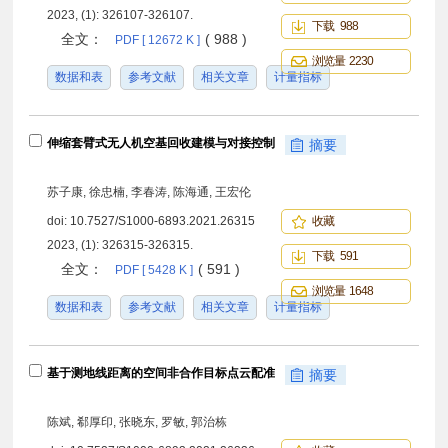
2023, (1): 326107-326107.
下载 988
全文：
( 988 )
PDF [ 12672 K ]
浏览量 2230
数据和表
参考文献
相关文章
计量指标
伸缩套臂式无人机空基回收建模与对接控制
摘要
苏子康, 徐忠楠, 李春涛, 陈海通, 王宏伦
doi:
10.7527/S1000-6893.2021.26315
收藏
2023, (1): 326315-326315.
下载 591
全文：
( 591 )
PDF [ 5428 K ]
浏览量 1648
数据和表
参考文献
相关文章
计量指标
基于测地线距离的空间非合作目标点云配准
摘要
陈斌, 郗厚印, 张晓东, 罗敏, 郭治栋