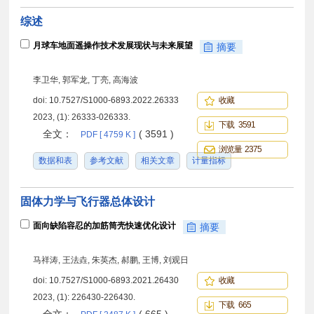
综述
月球车地面遥操作技术发展现状与未来展望
摘要
李卫华, 郭军龙, 丁亮, 高海波
doi:
10.7527/S1000-6893.2022.26333
收藏
2023, (1): 26333-026333.
下载 3591
全文：
( 3591 )
PDF [ 4759 K ]
浏览量 2375
数据和表
参考文献
相关文章
计量指标
固体力学与飞行器总体设计
面向缺陷容忍的加筋筒壳快速优化设计
摘要
马祥涛, 王法垚, 朱英杰, 郝鹏, 王博, 刘观日
doi:
10.7527/S1000-6893.2021.26430
收藏
2023, (1): 226430-226430.
下载 665