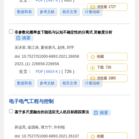
全文：
( 665 )
PDF [ 2487 K ]
浏览量 1727
数据和表
参考文献
相关文章
计量指标
非参数化概率盒下随机与认知不确定性的分离式 灵敏度分析
摘要
吴沐宸, 陈江涛, 夏侯唐凡, 赵炜, 刘宇
doi:
10.7527/S1000-6893.2021.26658
收藏
2023, (1): 226658-226658.
下载 726
全文：
( 726 )
PDF [ 6654 K ]
浏览量 1965
数据和表
参考文献
相关文章
计量指标
电子电气工程与控制
基于多尺度融合的自适应无人机目标跟踪算法
摘要
薛远亮, 金国栋, 谭力宁, 许剑锟
doi:
10.7527/S1000-6893.2021.26107
收藏