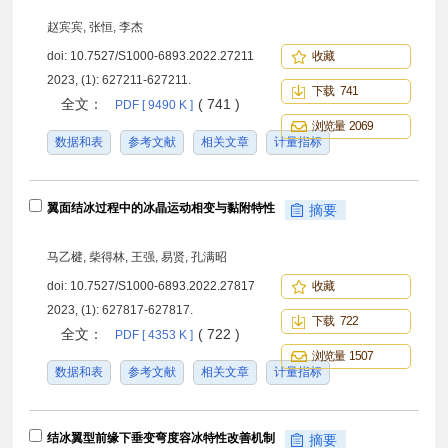
赵宾宾, 张恒, 李杰
doi:
10.7527/S1000-6893.2022.27211
收藏
2023, (1): 627211-627211.
下载 741
全文：
( 741 )
PDF [ 9490 K ]
浏览量 2069
数据和表
参考文献
相关文章
计量指标
翼面结冰过程中的冰晶运动相变与黏附特性
摘要
马乙楗, 柴得林, 王强, 易贤, 孔满昭
doi:
10.7527/S1000-6893.2022.27817
收藏
2023, (1): 627817-627817.
下载 722
全文：
( 722 )
PDF [ 4353 K ]
浏览量 1507
数据和表
参考文献
相关文章
计量指标
结冰翼型前缘下垂变弯度容冰特性改善机制
摘要