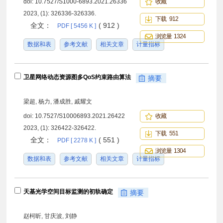
doi:
10.7527/S1000-6893.2021.26336
收藏
2023, (1): 326336-326336.
下载 912
全文：
( 912 )
PDF [ 5456 K ]
浏览量 1324
数据和表
参考文献
相关文章
计量指标
卫星网络动态资源图多QoS约束路由算法
摘要
梁超, 杨力, 潘成胜, 戚耀文
doi:
10.7527/S10006893.2021.26422
收藏
2023, (1): 326422-326422.
下载 551
全文：
( 551 )
PDF [ 2278 K ]
浏览量 1304
数据和表
参考文献
相关文章
计量指标
天基光学空间目标监测的初轨确定
摘要
赵柯昕, 甘庆波, 刘静