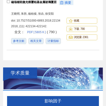
磁场辅助激光熔覆铝基金属玻璃覆层
摘要
王晓明, 朱胜, 杨柏俊, 张垚, 徐安阳
doi:
10.7527/S1000-6893.2018.22134
收藏
2018, (11): 422134-422142.
下载 790
全文：
( 790 )
PDF [ 5805 K ]
浏览量 2361
参考文献
相关文章
计量指标
学术质量
影响因子