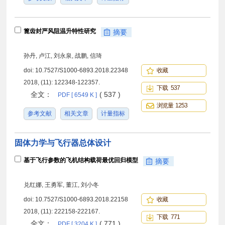
篦齿封严风阻温升特性研究
摘要
孙丹, 卢江, 刘永泉, 战鹏, 信琦
doi:
10.7527/S1000-6893.2018.22348
收藏
2018, (11): 122348-122357.
下载 537
全文：
( 537 )
PDF [ 6549 K ]
浏览量 1253
参考文献
相关文章
计量指标
固体力学与飞行器总体设计
基于飞行参数的飞机结构载荷最优回归模型
摘要
兑红娜, 王勇军, 董江, 刘小冬
doi:
10.7527/S1000-6893.2018.22158
收藏
2018, (11): 222158-222167.
下载 771
全文：
( 771 )
PDF [ 3204 K ]