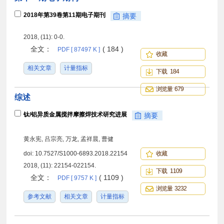
2018年第39卷第11期电子期刊
摘要
2018, (11): 0-0.
全文：
( 184 )
PDF [ 87497 K ]
收藏
相关文章
计量指标
下载 184
浏览量 679
综述
钛/铝异质金属搅拌摩擦焊技术研究进展
摘要
黄永宪, 吕宗亮, 万龙, 孟祥晨, 曹健
doi:
10.7527/S1000-6893.2018.22154
收藏
2018, (11): 22154-022154.
下载 1109
全文：
( 1109 )
PDF [ 9757 K ]
浏览量 3232
参考文献
相关文章
计量指标