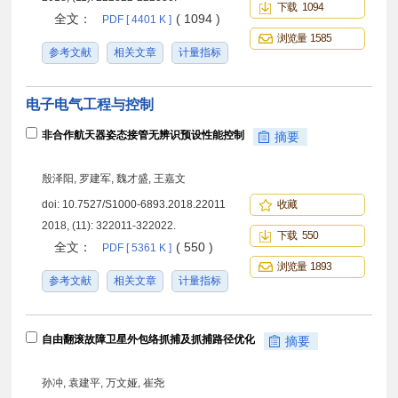
下载 1094
全文：
( 1094 )
PDF [ 4401 K ]
浏览量 1585
参考文献
相关文章
计量指标
电子电气工程与控制
非合作航天器姿态接管无辨识预设性能控制
摘要
殷泽阳, 罗建军, 魏才盛, 王嘉文
doi:
10.7527/S1000-6893.2018.22011
收藏
2018, (11): 322011-322022.
下载 550
全文：
( 550 )
PDF [ 5361 K ]
浏览量 1893
参考文献
相关文章
计量指标
自由翻滚故障卫星外包络抓捕及抓捕路径优化
摘要
孙冲, 袁建平, 万文娅, 崔尧