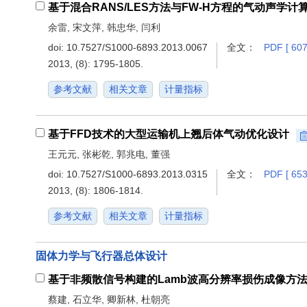
基于混合RANS/LES方法与FW-H方程的气动声学计
余雷, 宋文萍, 韩忠华, 闫利
doi:
10.7527/S1000-6893.2013.0067
全文：
PDF [ 607
2013, (8): 1795-1805.
参考文献
相关文章
计量指标
基于FFD技术的大型运输机上翘后体气动优化设计
王元元, 张彬乾, 郭兆电, 董强
doi:
10.7527/S1000-6893.2013.0315
全文：
PDF [ 653
2013, (8): 1806-1814.
参考文献
相关文章
计量指标
固体力学与飞行器总体设计
基于非频散信号构建的Lamb波高分辨率损伤成像方
蔡建, 石立华, 卿新林, 杜朝亮