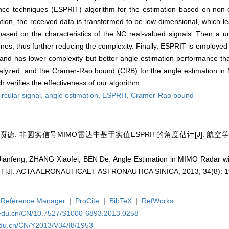
iance techniques (ESPRIT) algorithm for the estimation based on non-c
on, the received data is transformed to be low-dimensional, which le
based on the characteristics of the NC real-valued signals. Then a un
es, thus further reducing the complexity. Finally, ESPRIT is employed 
 and has lower complexity but better angle estimation performance 
nalyzed, and the Cramer-Rao bound (CRB) for the angle estimation in 
 verifies the effectiveness of our algorithm.
ircular signal,
angle estimation,
ESPRIT,
Cramer-Rao bound
贲德. 非圆实信号MIMO雷达中基于实值ESPRIT的角度估计[J]. 航空学报, 201
anfeng, ZHANG Xiaofei, BEN De. Angle Estimation in MIMO Radar wit
IT[J]. ACTA AERONAUTICAET ASTRONAUTICA SINICA, 2013, 34(8): 1
Reference Manager
|
ProCite
|
BibTeX
|
RefWorks
.edu.cn/CN/10.7527/S1000-6893.2013.0258
edu.cn/CN/Y2013/V34/I8/1953