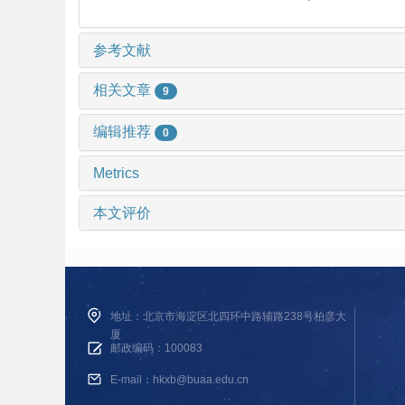
参考文献
相关文章
9
编辑推荐
0
Metrics
本文评价
地址：北京市海淀区北四环中路辅路238号柏彦大
厦
邮政编码：100083
E-mail：hkxb@buaa.edu.cn