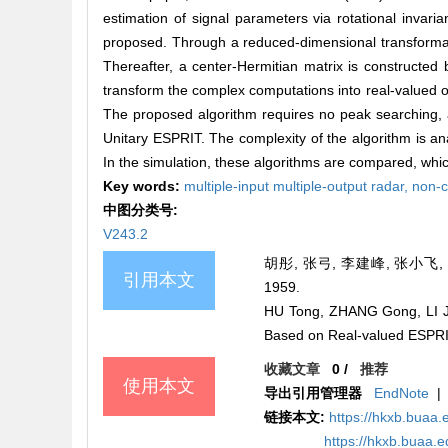
estimation of signal parameters via rotational invar
proposed. Through a reduced-dimensional transformati
Thereafter, a center-Hermitian matrix is constructed 
transform the complex computations into real-valued on
The proposed algorithm requires no peak searching,
Unitary ESPRIT. The complexity of the algorithm is a
In the simulation, these algorithms are compared, which
Key words:
multiple-input multiple-output radar,
non-c
中图分类号:
V243.2
胡彤, 张弓, 李建峰, 张小飞, 
引用本文
1959.
HU Tong, ZHANG Gong, LI Ji
Based on Real-valued ESPR
收藏文章
0
/
推荐
使用本文
导出引用管理器
EndNote
|
链接本文:
https://hkxb.buaa
https://hkxb.buaa.