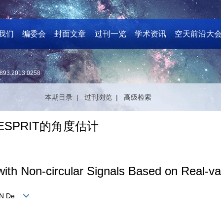
我们
编委会
封面文章
过刊一览
学术资讯
空天前沿大
893.2013.0258
本期目录 |
过刊浏览 |
高级检索
SPRIT的角度估计
ith Non-circular Signals Based on Real-
 BEN De