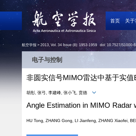
首页
关于
航空学报 >
2013
,
Vol. 34
Issue (8)
: 1953-1959 doi:
10.7527/S1000-6
电子与控制
非圆实信号MIMO雷达中基于实值E
胡彤, 张弓, 李建峰, 张小飞, 贲德
Angle Estimation in MIMO Radar w
HU Tong, ZHANG Gong, LI Jianfeng, ZHANG Xiaofei,