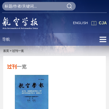
ENGLISH
CJA
导航
首页 >
过刊一览
过刊
一览