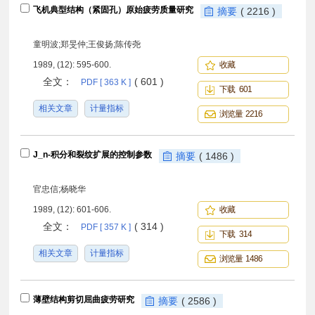
飞机典型结构（紧固孔）原始疲劳质量研究
摘要
( 2216 )
童明波;郑旻仲;王俊扬;陈传尧
1989, (12): 595-600.
收藏
全文：
( 601 )
PDF [ 363 K ]
下载 601
相关文章
计量指标
浏览量 2216
J_n-积分和裂纹扩展的控制参数
摘要
( 1486 )
官忠信;杨晓华
1989, (12): 601-606.
收藏
全文：
( 314 )
PDF [ 357 K ]
下载 314
相关文章
计量指标
浏览量 1486
薄壁结构剪切屈曲疲劳研究
摘要
( 2586 )