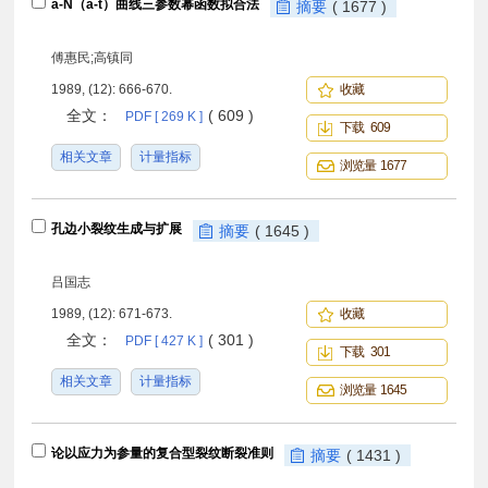
a-N（a-t）曲线三参数幂函数拟合法
摘要
( 1677 )
傅惠民;高镇同
1989, (12): 666-670.
收藏
全文：
( 609 )
PDF [ 269 K ]
下载 609
相关文章
计量指标
浏览量 1677
孔边小裂纹生成与扩展
摘要
( 1645 )
吕国志
1989, (12): 671-673.
收藏
全文：
( 301 )
PDF [ 427 K ]
下载 301
相关文章
计量指标
浏览量 1645
论以应力为参量的复合型裂纹断裂准则
摘要
( 1431 )