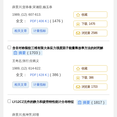
薛景川;贺恭泰;宋湘臣;杨玉恭
1989, (12): 607-613.
收藏
全文：
( 1476 )
PDF [ 406 K ]
下载 1476
相关文章
计量指标
浏览量 2586
含非对称裂纹三维有限大体应力强度因子能量释放率方法的封闭解
摘要
( 1703 )
王奇志;张行;任炳义
1989, (12): 614-622.
收藏
全文：
( 386 )
PDF [ 428 K ]
下载 386
相关文章
计量指标
浏览量 1703
LY12CZ元件的静力和疲劳特性统计分布特征
摘要
( 1817 )
薛景川;焦坤芳;邱瑾