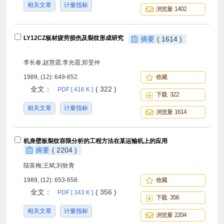
相关文章
计量指标
浏览量 1402
LY12CZ板材疲劳损伤及裂纹形成研究
摘要
( 1614 )
李长春;赵慧霞;李光霞;郑旻仲
1989, (12): 649-652.
收藏
全文：
( 322 )
PDF [ 416 K ]
下载 322
相关文章
计量指标
浏览量 1614
机身壁板裂纹容限分析的工程方法在某运输机上的应用
摘要
( 2204 )
陆富梅;王斌;刘狄青
1989, (12): 653-658.
收藏
全文：
( 356 )
PDF [ 343 K ]
下载 356
相关文章
计量指标
浏览量 2204