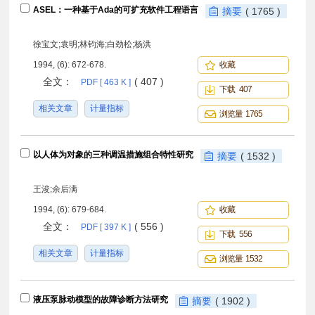
ASEL：一种基于Ada的可扩充软件工程语言
摘要
( 1765 )
徐宝文;袁明;林钧海;白劲松;杨洪
1994, (6): 672-678.
收藏
全文：
( 407 )
PDF [ 463 K ]
下载 407
相关文章
计量指标
浏览量 1765
以人体为对象的三种调温措施组合特性研究
摘要
( 1532 )
王浚;余后满
1994, (6): 679-684.
收藏
全文：
( 556 )
PDF [ 397 K ]
下载 556
相关文章
计量指标
浏览量 1532
液压泵脉动模型的故障诊断方法研究
摘要
( 1902 )