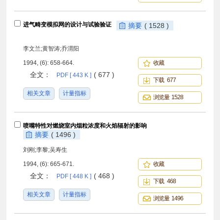
进气畸变模拟网的设计与试验验证
摘要
( 1528 )
李文兰;黄智涛;乔渭阳
1994, (6): 658-664.
收藏
全文：
( 677 )
PDF [ 443 K ]
下载 677
相关文章
计量指标
浏览量 1528
喷嘴特性对燃烧室内烟粒浓度和火焰辐射的影响
摘要
( 1496 )
刘刚;李黎;吴寿生
1994, (6): 665-671.
收藏
全文：
( 468 )
PDF [ 448 K ]
下载 468
相关文章
计量指标
浏览量 1496