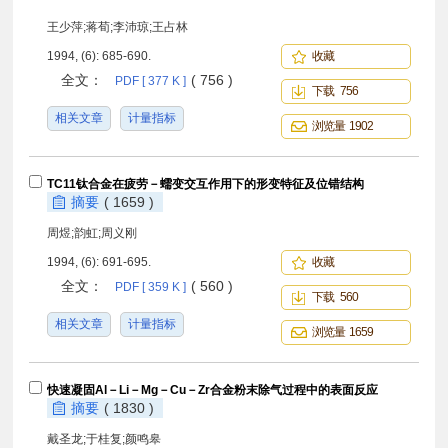
王少萍;蒋荀;李沛琼;王占林
1994, (6): 685-690.
收藏
全文：
( 756 )
PDF [ 377 K ]
下载 756
相关文章
计量指标
浏览量 1902
TC11钛合金在疲劳－蠕变交互作用下的形变特征及位错结构
摘要
( 1659 )
周煜;韵虹;周义刚
1994, (6): 691-695.
收藏
全文：
( 560 )
PDF [ 359 K ]
下载 560
相关文章
计量指标
浏览量 1659
快速凝固Al－Li－Mg－Cu－Zr合金粉末除气过程中的表面反应
摘要
( 1830 )
戴圣龙;于桂复;颜鸣皋