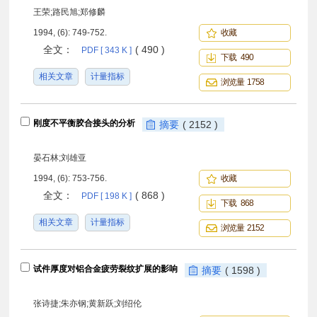
王荣;路民旭;郑修麟
1994, (6): 749-752.
收藏
全文：
( 490 )
PDF [ 343 K ]
下载 490
相关文章
计量指标
浏览量 1758
刚度不平衡胶合接头的分析
摘要
( 2152 )
晏石林;刘雄亚
1994, (6): 753-756.
收藏
全文：
( 868 )
PDF [ 198 K ]
下载 868
相关文章
计量指标
浏览量 2152
试件厚度对铝合金疲劳裂纹扩展的影响
摘要
( 1598 )
张诗捷;朱亦钢;黄新跃;刘绍伦