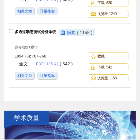
下载 630
相关文章
计量指标
浏览量 1240
多通道动态测试分析系统
摘要
( 1158 )
张令弥;张春宁
1994, (6): 767-768.
收藏
全文：
( 542 )
PDF [ 135 K ]
下载 542
相关文章
计量指标
浏览量 1158
学术质量