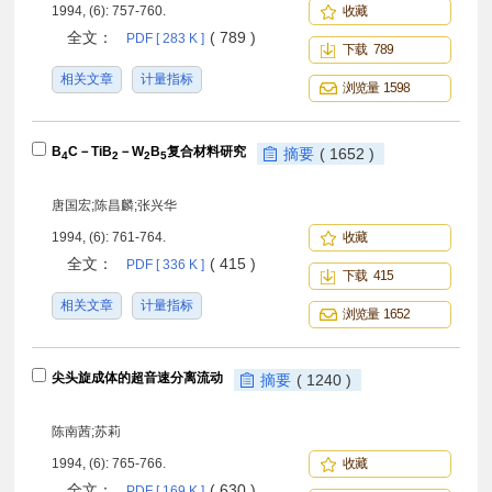
1994, (6): 757-760.
收藏
全文：
( 789 )
PDF [ 283 K ]
下载 789
相关文章
计量指标
浏览量 1598
B
C－TiB
－W
B
复合材料研究
摘要
( 1652 )
4
2
2
5
唐国宏;陈昌麟;张兴华
1994, (6): 761-764.
收藏
全文：
( 415 )
PDF [ 336 K ]
下载 415
相关文章
计量指标
浏览量 1652
尖头旋成体的超音速分离流动
摘要
( 1240 )
陈南茜;苏莉
1994, (6): 765-766.
收藏
全文：
( 630 )
PDF [ 169 K ]