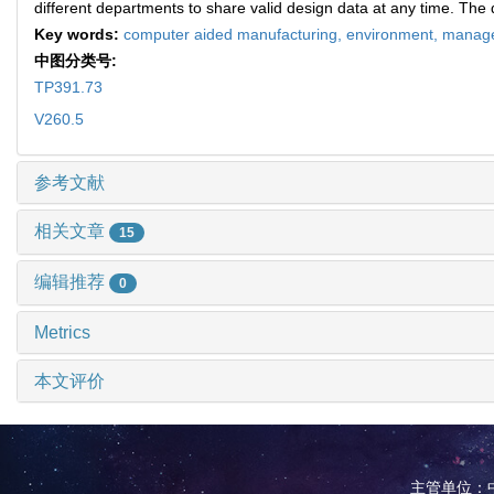
different departments to share valid design data at any time. Th
Key words:
computer aided manufacturing,
environment,
manage
中图分类号:
TP391.73
V260.5
参考文献
相关文章
15
编辑推荐
0
Metrics
本文评价
主管单位：