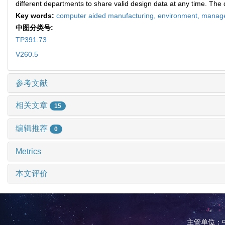
different departments to share valid design data at any time. Th
Key words:
computer aided manufacturing,
environment,
manage
中图分类号:
TP391.73
V260.5
参考文献
相关文章
15
编辑推荐
0
Metrics
本文评价
主管单位：