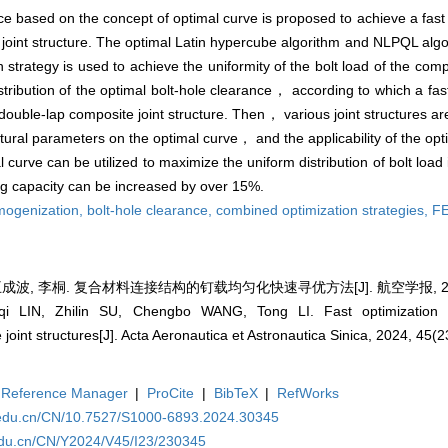
e based on the concept of optimal curve is proposed to achieve a fast 
e joint structure. The optimal Latin hypercube algorithm and NLPQL alg
trategy is used to achieve the uniformity of the bolt load of the compo
ribution of the optimal bolt-hole clearance， according to which a fast
 double-lap composite joint structure. Then， various joint structures a
ural parameters on the optimal curve， and the applicability of the opti
curve can be utilized to maximize the uniform distribution of bolt load 
ing capacity can be increased by over 15%.
omogenization,
bolt-hole clearance,
combined optimization strategies,
F
王成波, 李桐. 复合材料连接结构的钉载均匀化快速寻优方法[J]. 航空学报, 2024, 4
i LIN, Zhilin SU, Chengbo WANG, Tong LI. Fast optimization 
oint structures[J]. Acta Aeronautica et Astronautica Sinica, 2024, 45(
Reference Manager
|
ProCite
|
BibTeX
|
RefWorks
a.edu.cn/CN/10.7527/S1000-6893.2024.30345
.edu.cn/CN/Y2024/V45/I23/230345