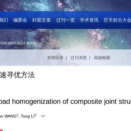
我们
编委会
封面文章
过刊一览
学术资讯
空天前沿大
1000-6893.2024.30345
本期目录 |
过刊浏览 |
高级检索
速寻优方法
load homogenization of composite joint stru
1
2
gbo WANG
, Tong LI