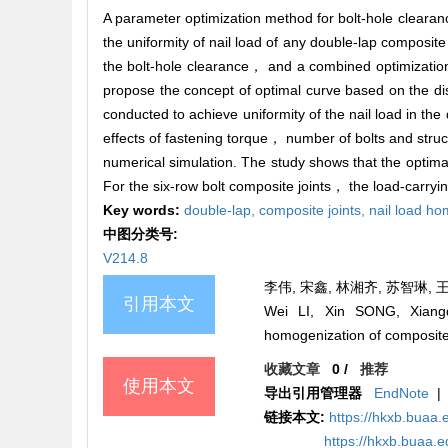
A parameter optimization method for bolt-hole clearanc
the uniformity of nail load of any double-lap composit
the bolt-hole clearance， and a combined optimization s
propose the concept of optimal curve based on the dist
conducted to achieve uniformity of the nail load in the
effects of fastening torque， number of bolts and struct
numerical simulation. The study shows that the optimal 
For the six-row bolt composite joints， the load-carry
Key words:
double-lap,
composite joints,
nail load h
中图分类号:
V214.8
李伟, 宋鑫, 林湘齐, 苏智琳, 
引用本文
Wei LI, Xin SONG, Xiangq
homogenization of composite j
收藏文章
0
/
推荐
使用本文
导出引用管理器
EndNote
|
链接本文:
https://hkxb.bua
https://hkxb.buaa