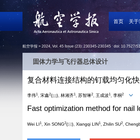
首页
关于
航空学报 >
2024
,
Vol. 45
Issue (23)
: 230345-230345 doi:
10.7527/S
固体力学与飞行器总体设计
复合材料连接结构的钉载均匀化快
1
2
1
2
1
2
李伟
, 宋鑫
(
), 林湘齐
, 苏智琳
, 王成波
, 李桐
Fast optimization method for nail 
1
2
1
2
Wei LI
, Xin SONG
(
), Xiangqi LIN
, Zhilin SU
, Chen