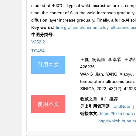
studied at 400℃. Typical weld microstructure is compos
time, the content of Al in the weld increases gradually
diffusion layer increase gradually. Finally, a full α-Al 
Key words:
fine grained aluminum alloy,
ultrasonic as
中图分类号:
V252.2
TG454
王健, 杨晓雨, 李卓霖, 王浩然
引用本文
426236.
WANG Jian, YANG Xiaoyu, 
temperature ultrasonic ass
SINICA, 2022, 43(12): 42623
收藏文章
0
/
推荐
使用本文
导出引用管理器
EndNote
|
链接本文:
https://hkxb.bua
https://hkxb.buaa