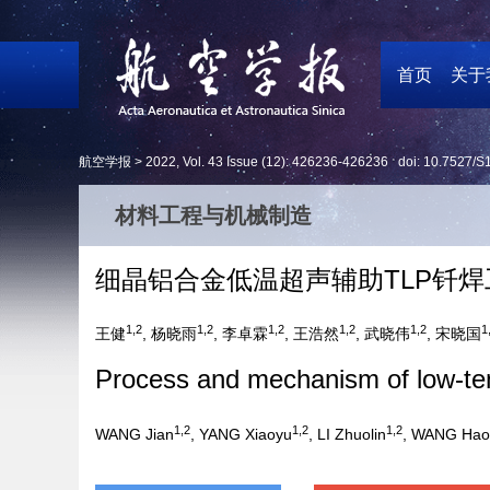
首页
关于
航空学报 >
2022
,
Vol. 43
Issue (12)
: 426236-426236 doi:
10.7527/S
材料工程与机械制造
细晶铝合金低温超声辅助TLP钎
1,2
1,2
1,2
1,2
1,2
1
王健
, 杨晓雨
, 李卓霖
, 王浩然
, 武晓伟
, 宋晓国
Process and mechanism of low-temp
1,2
1,2
1,2
WANG Jian
, YANG Xiaoyu
, LI Zhuolin
, WANG Hao