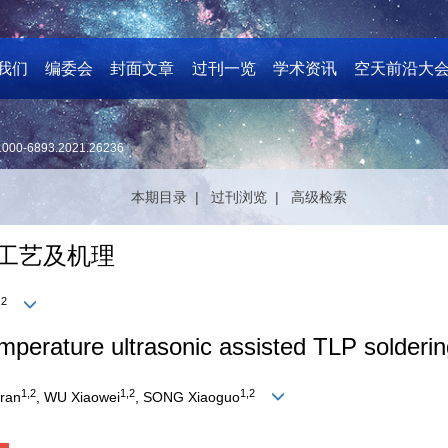
我们
编委会
封面文章
过刊一览
学术资讯
空天前沿大
1000-6893.2021.26236
本期目录 |
过刊浏览 |
高级检索
焊工艺及机理
,2
erature ultrasonic assisted TLP soldering
1,2
1,2
1,2
ran
, WU Xiaowei
, SONG Xiaoguo