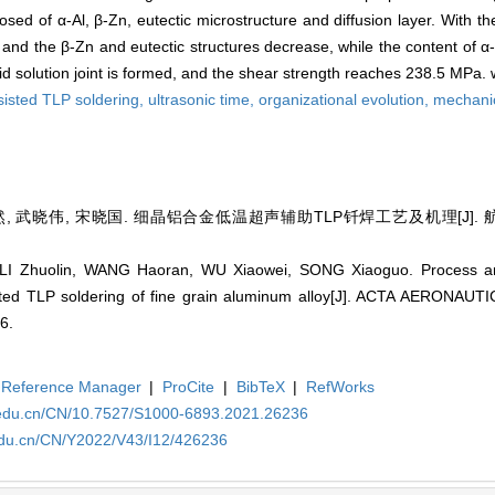
ed of α-Al, β-Zn, eutectic microstructure and diffusion layer. With the
, and the β-Zn and eutectic structures decrease, while the content of α
solid solution joint is formed, and the shear strength reaches 238.5 MPa. w
sisted TLP soldering,
ultrasonic time,
organizational evolution,
mechanic
, 武晓伟, 宋晓国. 细晶铝合金低温超声辅助TLP钎焊工艺及机理[J]. 航空学报,
LI Zhuolin, WANG Haoran, WU Xiaowei, SONG Xiaoguo. Process a
isted TLP soldering of fine grain aluminum alloy[J]. ACTA AERON
6.
Reference Manager
|
ProCite
|
BibTeX
|
RefWorks
a.edu.cn/CN/10.7527/S1000-6893.2021.26236
.edu.cn/CN/Y2022/V43/I12/426236