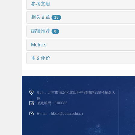
参考文献
相关文章
15
编辑推荐
0
Metrics
本文评价
地址：北京市海淀区北四环中路辅路238号柏彦大
厦
邮政编码：100083
E-mail：hkxb@buaa.edu.cn