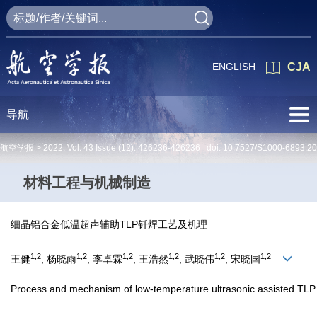
ENGLISH
CJA
导航
航空学报 >
2022
,
Vol. 43
Issue (12)
: 426236-426236 doi:
10.7527/S1000-6893.2
材料工程与机械制造
细晶铝合金低温超声辅助TLP钎焊工艺及机理
1,2
1,2
1,2
1,2
1,2
1,2
王健
, 杨晓雨
, 李卓霖
, 王浩然
, 武晓伟
, 宋晓国
Process and mechanism of low-temperature ultrasonic assisted TLP s