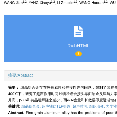
1,2
1,2
1,2
1,2
WANG Jian
, YANG Xiaoyu
, LI Zhuolin
, WANG Haoran
, WU 
RichHTML
7
摘要/Abstract
摘要：
细晶铝合金存在热敏感性和焊接性差的问题，限制了其在
400℃下，研究了超声作用时间对细晶铝合接头界面冶金反应与力学
升高，β-Zn和共晶组织随之减少，而α-Al含量和扩散层厚度逐渐增加；
关键词:
细晶铝合金,
超声辅助TLP钎焊,
超声时间,
组织演变,
力学性
Abstract:
Fine grain aluminum alloy has the problems of poor therm