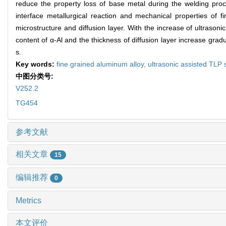
reduce the property loss of base metal during the welding proce
interface metallurgical reaction and mechanical properties of 
microstructure and diffusion layer. With the increase of ultrasoni
content of α-Al and the thickness of diffusion layer increase gradua
s.
Key words:
fine grained aluminum alloy,
ultrasonic assisted TLP 
中图分类号:
V252.2
TG454
参考文献
相关文章
15
编辑推荐
0
Metrics
本文评价