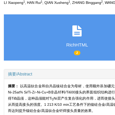
1
1
1
2
LI Xiaopeng
, HAN Rui
, QIAN Xusheng
, ZHANG Binggang
, WANG
RichHTML
2
摘要/Abstract
摘要：
以高温钛合金和自共晶镍硅合金为母材，使用额外添加硼元素的
Ni-25at% Si/Ti-Zr-Ni-Cu+B非晶钎料/Ti600
得TiB晶须，这种晶须能对Ti
Ni层产生复合强化的作用，进而使接
2
从而提高接头的强度。1 213 K/10 min工艺条件下的镍硅合
而达到提升镍硅合金/高温钛合金钎焊接头质量的效果。