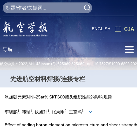
ENGLISH
CJA
导航
航空学报 >
2022
,
Vol. 43
Issue (2)
: 625069-625069 doi:
10.7527/S1000-6893.20
先进航空材料焊接/连接专栏
添加硼元素对Ni-25at% Si/Ti600接头组织性能的影响规律
1
1
1
2
1
李晓鹏
, 韩瑞
, 钱旭升
, 张秉刚
, 王克鸿
Effect of adding boron element on microstructure and shear strength