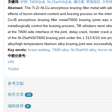
关键词:
钎焊,
Ti600合金,
Ni-25at%Si合金,
硼元素,
界面组织,
力学
Abstract:
The Ti-Zr-Ni-Cu amorphous brazing filler metal with add
effects of boron element content and brazing process on the interf
Cu+B amorphous brazing filler metal/Ti600 brazing joints was o
metallurgically control the brazing process, TiB whiskers were o
at the Ti600 side interface of the joint, delay crack, hinder crack
of the Ni-25at%Si/Ti600 brazing joint under the 1 213 K/10 min pr
alloy/high temperature titanium alloy brazing joint was successful
Key words:
braze welding,
Ti600 alloy,
Ni-25at%Si alloy,
boron e
中图分类号:
V45
TG454
参考文献
相关文章
15
编辑推荐
0