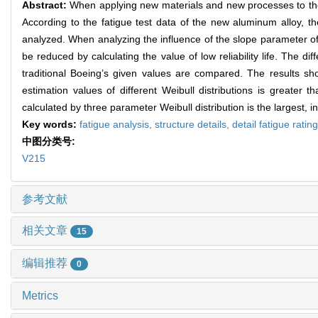
Abstract:
When applying new materials and new processes to the st
According to the fatigue test data of the new aluminum alloy, t
analyzed. When analyzing the influence of the slope parameter of 
be reduced by calculating the value of low reliability life. The 
traditional Boeing’s given values are compared. The results sh
estimation values of different Weibull distributions is greate
calculated by three parameter Weibull distribution is the largest, i
Key words:
fatigue analysis,
structure details,
detail fatigue ratin
中图分类号:
V215
参考文献
相关文章
15
编辑推荐
0
Metrics