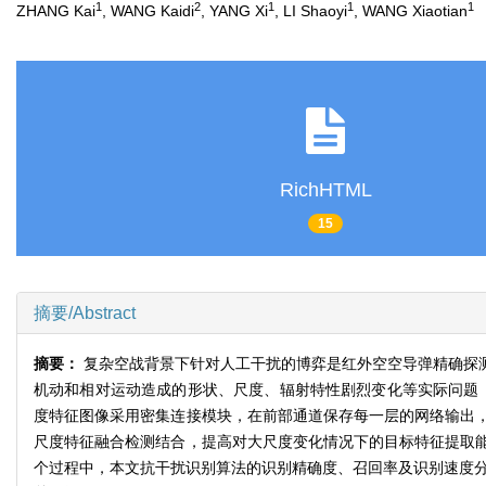
1
2
1
1
1
ZHANG Kai
, WANG Kaidi
, YANG Xi
, LI Shaoyi
, WANG Xiaotian
RichHTML
15
摘要/Abstract
摘要：
复杂空战背景下针对人工干扰的博弈是红外空空导弹精确探
机动和相对运动造成的形状、尺度、辐射特性剧烈变化等实际问题，
度特征图像采用密集连接模块，在前部通道保存每一层的网络输出
尺度特征融合检测结合，提高对大尺度变化情况下的目标特征提取
个过程中，本文抗干扰识别算法的识别精确度、召回率及识别速度分别达到