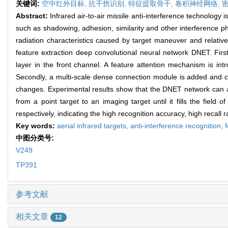
关键词:
空中红外目标,
抗干扰识别,
特征提取骨干,
卷积神经网络,
Abstract:
Infrared air-to-air missile anti-interference technology
such as shadowing, adhesion, similarity and other interference ph
radiation characteristics caused by target maneuver and relative
feature extraction deep convolutional neural network DNET. Fir
layer in the front channel. A feature attention mechanism is int
Secondly, a multi-scale dense connection module is added and comb
changes. Experimental results show that the DNET network can accu
from a point target to an imaging target until it fills the fie
respectively, indicating the high recognition accuracy, high recal
Key words:
aerial infrared targets,
anti-interference recognition,
中图分类号:
V249
TP391
参考文献
相关文章
12