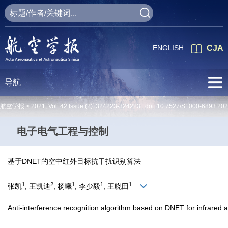
ENGLISH
CJA
导航
航空学报 >
2021
,
Vol. 42
Issue (2)
: 324223-324223 doi:
10.7527/S1000-6893.20
电子电气工程与控制
基于DNET的空中红外目标抗干扰识别算法
1
2
1
1
1
张凯
, 王凯迪
, 杨曦
, 李少毅
, 王晓田
Anti-interference recognition algorithm based on DNET for infrared ae