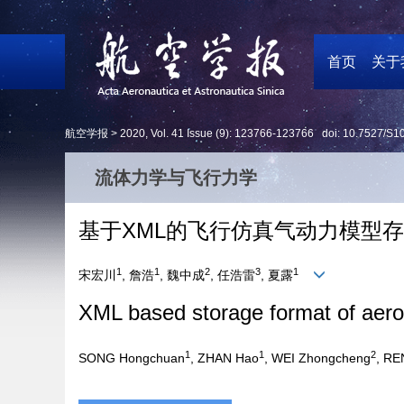
首页
关于
航空学报 >
2020
,
Vol. 41
Issue (9)
: 123766-123766 doi:
10.7527/S1
流体力学与飞行力学
基于XML的飞行仿真气动力模型
1
1
2
3
1
宋宏川
, 詹浩
, 魏中成
, 任浩雷
, 夏露
XML based storage format of aerod
1
1
2
SONG Hongchuan
, ZHAN Hao
, WEI Zhongcheng
, RE