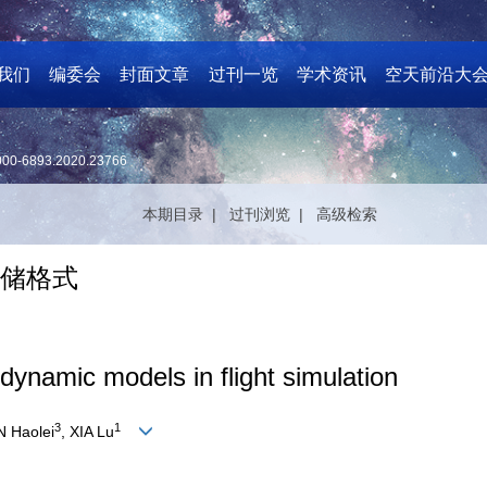
我们
编委会
封面文章
过刊一览
学术资讯
空天前沿大
000-6893.2020.23766
本期目录 |
过刊浏览 |
高级检索
存储格式
ynamic models in flight simulation
3
1
N Haolei
, XIA Lu