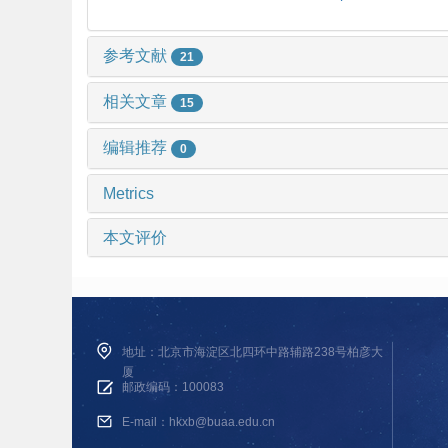
参考文献
21
相关文章
15
编辑推荐
0
Metrics
本文评价
地址：北京市海淀区北四环中路辅路238号柏彦大
厦
邮政编码：100083
E-mail：hkxb@buaa.edu.cn