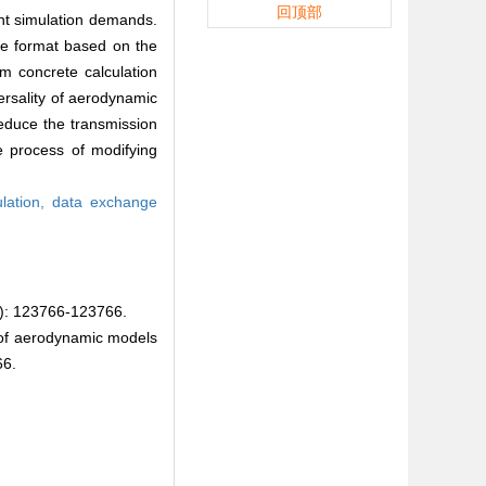
回顶部
ght simulation demands.
ge format based on the
m concrete calculation
ersality of aerodynamic
educe the transmission
he process of modifying
ulation,
data exchange
23766-123766.
of aerodynamic models
66.