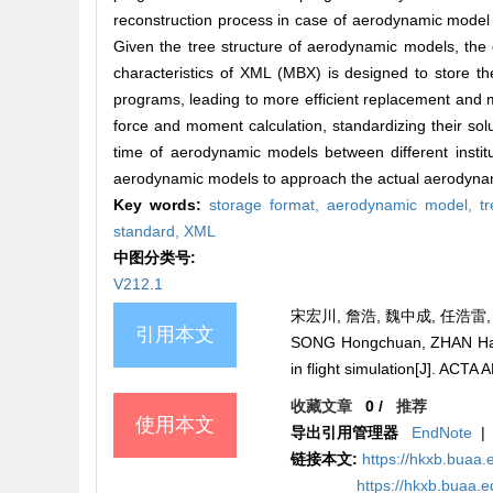
reconstruction process in case of aerodynamic model 
Given the tree structure of aerodynamic models, th
characteristics of XML (MBX) is designed to store 
programs, leading to more efficient replacement and 
force and moment calculation, standardizing their s
time of aerodynamic models between different institu
aerodynamic models to approach the actual aerodynamic
Key words:
storage format,
aerodynamic model,
t
standard,
XML
中图分类号:
V212.1
宋宏川, 詹浩, 魏中成, 任浩雷, 
引用本文
SONG Hongchuan, ZHAN Hao,
in flight simulation[J]. A
收藏文章
0
/
推荐
使用本文
导出引用管理器
EndNote
|
链接本文:
https://hkxb.bua
https://hkxb.buaa.