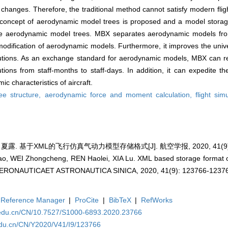
changes. Therefore, the traditional method cannot satisfy modern fli
e concept of aerodynamic model trees is proposed and a model stora
the aerodynamic model trees. MBX separates aerodynamic models fro
modification of aerodynamic models. Furthermore, it improves the univ
olutions. As an exchange standard for aerodynamic models, MBX can r
tions from staff-months to staff-days. In addition, it can expedite t
 characteristics of aircraft.
ree structure,
aerodynamic force and moment calculation,
flight sim
夏露. 基于XML的飞行仿真气动力模型存储格式[J]. 航空学报, 2020, 41(9): 1
 WEI Zhongcheng, REN Haolei, XIA Lu. XML based storage format 
CTA AERONAUTICAET ASTRONAUTICA SINICA, 2020, 41(9): 123766-1237
Reference Manager
|
ProCite
|
BibTeX
|
RefWorks
a.edu.cn/CN/10.7527/S1000-6893.2020.23766
edu.cn/CN/Y2020/V41/I9/123766