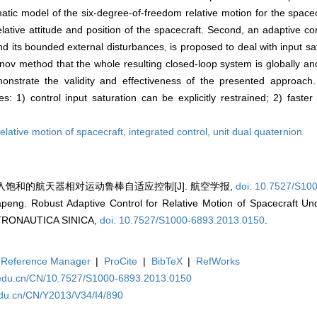
matic model of the six-degree-of-freedom relative motion for the spacec
lative attitude and position of the spacecraft. Second, an adaptive con
d its bounded external disturbances, is proposed to deal with input sat
nov method that the whole resulting closed-loop system is globally and
monstrate the validity and effectiveness of the presented approac
: 1) control input saturation can be explicitly restrained; 2) faste
relative motion of spacecraft,
integrated control,
unit dual quaternion
虑输入饱和的航天器相对运动鲁棒自适应控制[J]. 航空学报,
doi: 10.7527/S10
eng. Robust Adaptive Control for Relative Motion of Spacecraft Unde
RONAUTICA SINICA,
doi: 10.7527/S1000-6893.2013.0150
.
Reference Manager
|
ProCite
|
BibTeX
|
RefWorks
.edu.cn/CN/10.7527/S1000-6893.2013.0150
edu.cn/CN/Y2013/V34/I4/890