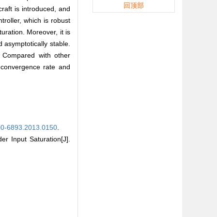
回顶部
raft is introduced, and
troller, which is robust
uration. Moreover, it is
 asymptotically stable.
h. Compared with other
r convergence rate and
00-6893.2013.0150
.
r Input Saturation[J].