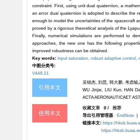
constraint. First, using unit dual quaternion, a mathe
an error dual quaternion is adopted to describe the re
enough to model the uncertainties of the spacecraft an
proved by a rigorous theoretical analysis of the Lyapu
Finally, numerical simulations are performed to de
approaches, the new one has the following properties
improved robustness can be obtained.
Key words:
input saturation,
robust adaptive control,
中图分类号:
V448.21
吴锦杰, 刘昆, 韩大鹏. 考
引用本文
WU Jinjie, LIU Kun, HAN Dap
ACTA AERONAUTICAET AST
收藏文章
0
/
推荐
使用本文
导出引用管理器
EndNote
|
链接本文:
https://hkxb.buaa
https://hkxb.buaa.