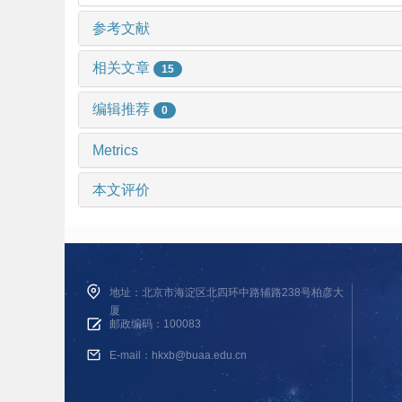
参考文献
相关文章
15
编辑推荐
0
Metrics
本文评价
地址：北京市海淀区北四环中路辅路238号柏彦大
厦
邮政编码：100083
E-mail：hkxb@buaa.edu.cn