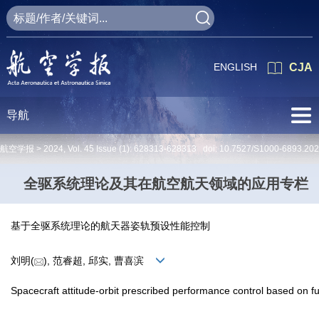
ENGLISH
CJA
导航
航空学报 >
2024
,
Vol. 45
Issue (1)
: 628313-628313 doi:
10.7527/S1000-6893.20
全驱系统理论及其在航空航天领域的应用专栏
基于全驱系统理论的航天器姿轨预设性能控制
刘明(
), 范睿超, 邱实, 曹喜滨
Spacecraft attitude-orbit prescribed performance control based on f