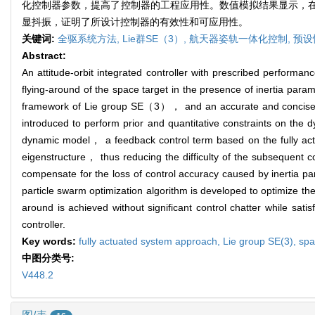
化控制器参数，提高了控制器的工程应用性。数值模拟结果显示，
显抖振，证明了所设计控制器的有效性和可应用性。
关键词:
全驱系统方法,
Lie群SE（3）,
航天器姿轨一体化控制,
预设
Abstract:
An attitude-orbit integrated controller with prescribed perform
flying-around of the space target in the presence of inertia para
framework of Lie group SE（3）， and an accurate and concise att
introduced to perform prior and quantitative constraints on the d
dynamic model， a feedback control term based on the fully actua
eigenstructure， thus reducing the difficulty of the subsequent co
compensate for the loss of control accuracy caused by inertia pa
particle swarm optimization algorithm is developed to optimize the 
around is achieved without significant control chatter while sat
controller.
Key words:
fully actuated system approach,
Lie group SE(3),
spa
中图分类号:
V448.2