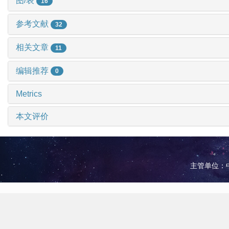
图/表
16
参考文献
32
相关文章
11
编辑推荐
0
Metrics
本文评价
主管单位：