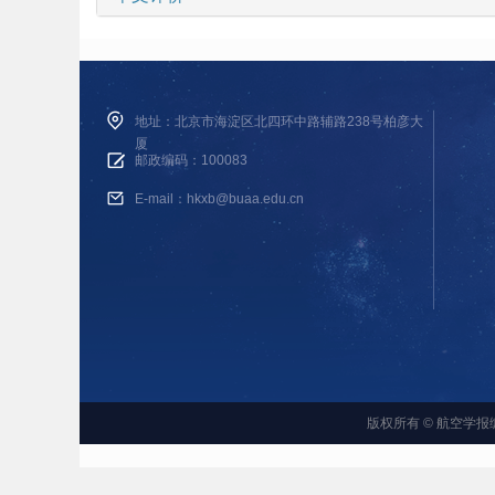
地址：北京市海淀区北四环中路辅路238号柏彦大
厦
邮政编码：100083
E-mail：hkxb@buaa.edu.cn
版权所有 © 航空学报