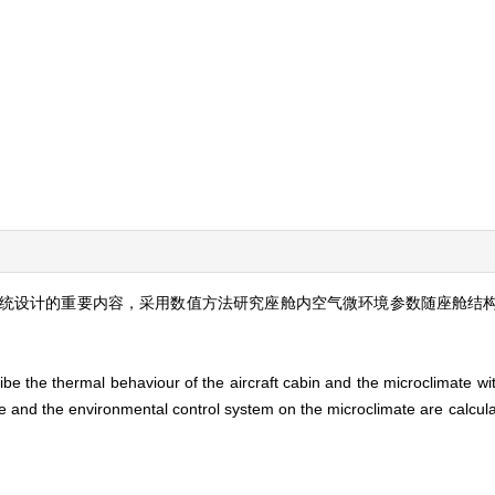
统设计的重要内容，采用数值方法研究座舱内空气微环境参数随座舱结
 the thermal behaviour of the aircraft cabin and the microclimate withi
re and the environmental control system on the microclimate are calcula