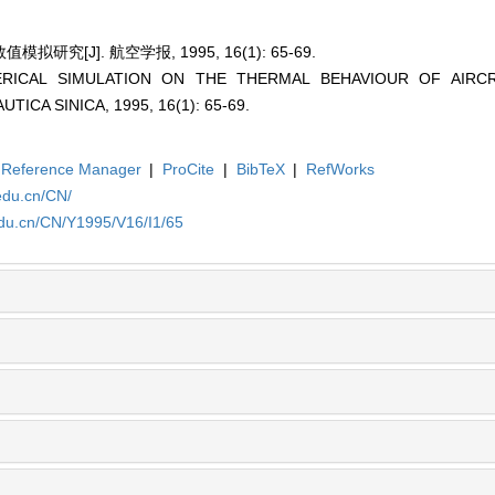
究[J]. 航空学报, 1995, 16(1): 65-69.
ERICAL SIMULATION ON THE THERMAL BEHAVIOUR OF AIRCRA
CA SINICA, 1995, 16(1): 65-69.
Reference Manager
|
ProCite
|
BibTeX
|
RefWorks
edu.cn/CN/
edu.cn/CN/Y1995/V16/I1/65