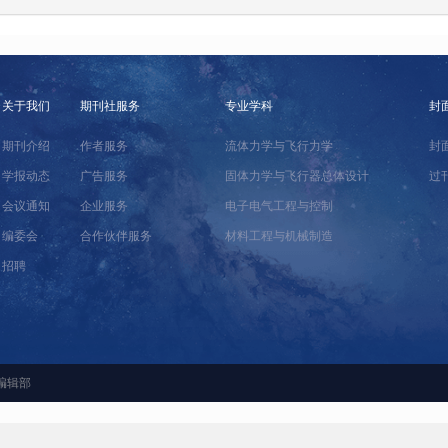
关于我们
期刊社服务
专业学科
封
期刊介绍
作者服务
流体力学与飞行力学
封
学报动态
广告服务
固体力学与飞行器总体设计
过
会议通知
企业服务
电子电气工程与控制
编委会
合作伙伴服务
材料工程与机械制造
招聘
编辑部